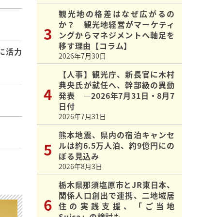
観光地の格差はなぜ広がるの
か？ 観光地経営がマーケティ
ングからマネジメントへ軸足を
移す理由【コラム】
に活力
2026年7月30日
【人事】観光庁、新長官に木村
典央氏が就任へ、幹部級の異動
発表 ―2026年7月31日・8月7
日付
2026年7月31日
熊本地震、県内の宿泊キャンセ
ルは約6.5万人泊、約9億円にの
ぼる見込み
2026年8月3日
栃木県那須塩原市とJR東日本、
関係人口創出で連携、二地域居
住の実践支援、「ご当地
Suica」の検討も