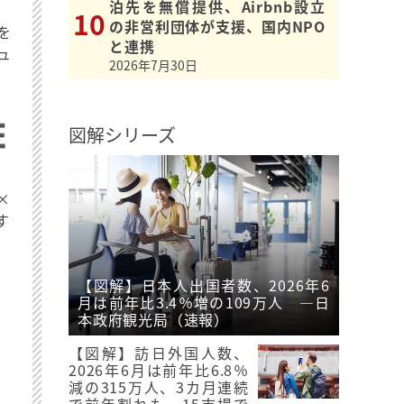
泊先を無償提供、Airbnb設立
の非営利団体が支援、国内NPO
を
と連携
ュ
2026年7月30日
図解シリーズ
×
す
【図解】日本人出国者数、2026年6
月は前年比3.4％増の109万人 ―日
本政府観光局（速報）
【図解】訪日外国人数、
2026年6月は前年比6.8％
減の315万人、3カ月連続