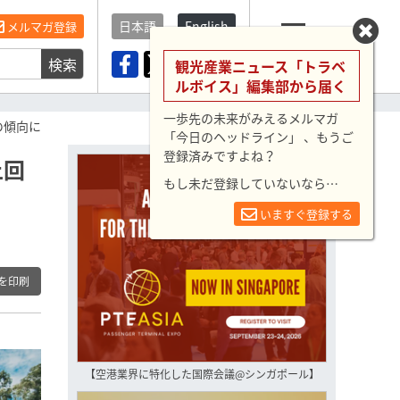
日本語
English
メルマガ登録
検索
メニュー
観光産業ニュース「トラベ
ルボイス」編集部から届く
一歩先の未来がみえるメルマガ
の傾向に
「今日のヘッドライン」 、もうご
登録済みですよね？
上回
もし未だ登録していないなら…
いますぐ登録する
を印刷
【空港業界に特化した国際会議@シンガポール】