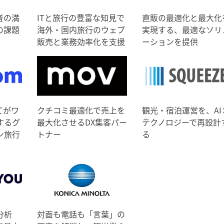
者の満
ITと旅行の豊富な知見で
直販の最適化と最大化
の課題
海外・国内旅行のウェブ
実現する、最適なソリ
販売と業務効率化を支援
ーションを提供
てがワ
クチコミ最適化で売上を
観光・宿泊運営を、AI
するグ
最大化させるDX集客パー
テクノロジーで再設計
ン旅行
トナー
る
分析
対面も電話も「言葉」の