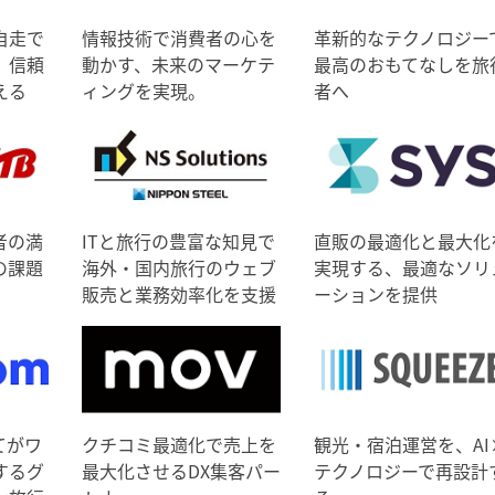
自走で
情報技術で消費者の心を
革新的なテクノロジー
、信頼
動かす、未来のマーケテ
最高のおもてなしを旅
える
ィングを実現。
者へ
者の満
ITと旅行の豊富な知見で
直販の最適化と最大化
の課題
海外・国内旅行のウェブ
実現する、最適なソリ
販売と業務効率化を支援
ーションを提供
てがワ
クチコミ最適化で売上を
観光・宿泊運営を、AI
するグ
最大化させるDX集客パー
テクノロジーで再設計