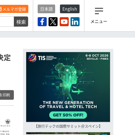
日本語
English
メルマガ登録
検索
メニュー
観光産業ニュース「トラベ
ルボイス」編集部から届く
一歩先の未来がみえるメルマガ
「今日のヘッドライン」 、もうご
登録済みですよね？
決定
もし未だ登録していないなら…
いますぐ登録する
を印刷
【旅行テックの国際サミット＠スペイン】