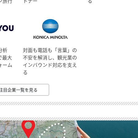
ン旅行
トナー
る
分析
対面も電話も「言葉」の
で最大
不安を解消し、観光業の
ォーム
インバウンド対応を支え
る
注目企業一覧を見る