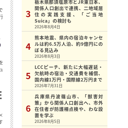
栃木県那須塩原市とJR東日本、
関係人口創出で連携、二地域居
で
住の実践支援、「ご当地
行
Suica」の検討も
2026年8月4日
熊本地震、県内の宿泊キャンセ
ルは約6.5万人泊、約9億円にの
ぼる見込み
2026年8月3日
を
LCCピーチ、新たに大幅遅延・
ュ
欠航時の宿泊・交通費を補償、
国内線1万円・国際線2万円まで
2026年7月31日
兵庫県丹波篠山市、「獣害対
策」から関係人口創出へ、市外
在住者が防護柵点検や、わな設
×
置を学ぶ
す
2026年8月5日