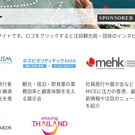
ト
SPONSORED
サイトです。ロゴをクリックすると注目観光局・団体のインタ
旅行者
観光・宿泊・飲食業の業
社員旅行や展示会など
を継承
務効率と顧客体験を支え
MICEに注力の香港、
光を推
る展示会
新情報や注目のニュー
を紹介