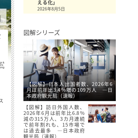
える化」
2026年8月5日
図解シリーズ
ビ
【図解】日本人出国者数、2026年6
月は前年比3.4％増の109万人 ―日
最
本政府観光局（速報）
ス
【図解】訪日外国人数、
2026年6月は前年比6.8％
減の315万人、3カ月連続
で前年割れも、15市場で
は過去最多 ―日本政府
観光局（速報）