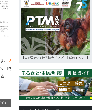
【太平洋アジア観光協会（PATA）主催のイベント】
は、
2
で、現
いる。
を印刷