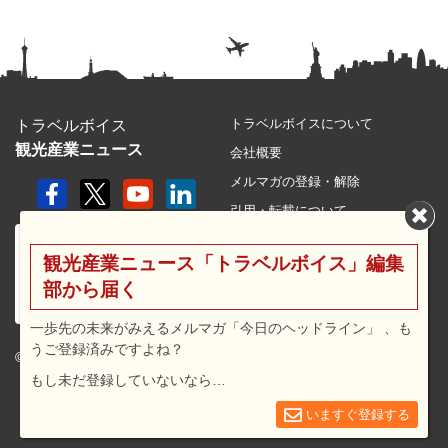
トラベルボイスについて
トラベルボイス
観光産業ニュース
会社概要
メルマガの登録・解除
引用・転載について
プライバシーポリシー
観光産業ニュース「トラベルボイス」編集
利用規約
部から届く
サイトマップ
広告メニュー・料金
一歩先の未来がみえるメルマガ「今日のヘッドライン」 、も
うご登録済みですよね？
プレスリリース窓口
© 2026 travel voice.
もし未だ登録していないなら…
求人広告
お問合せ
いますぐ登録する