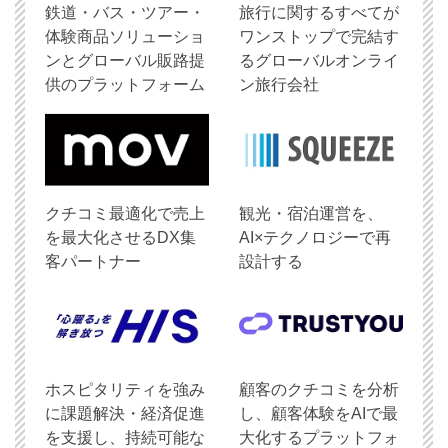
鉄道・バス・ツアー・
旅行に関するすべてが
体験商品ソリューショ
ワンストップで完結す
ンとグローバル販路提
るグローバルオンライ
供のプラットフォーム
ン旅行会社
クチコミ最適化で売上
観光・宿泊運営を、
を最大化させるDX集
AI×テクノロジーで再
客パートナー
設計する
ホスピタリティを強み
顧客のクチコミを分析
に課題解決・経済促進
し、顧客体験をAIで最
を支援し、持続可能な
大化するプラットフォ