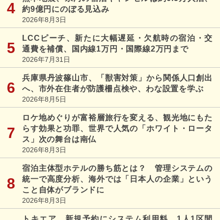
約9億円にのぼる見込み
2026年8月3日
LCCピーチ、新たに大幅遅延・欠航時の宿泊・交
通費を補償、国内線1万円・国際線2万円まで
2026年7月31日
兵庫県丹波篠山市、「獣害対策」から関係人口創出
へ、市外在住者が防護柵点検や、わな設置を学ぶ
2026年8月5日
ロケ地めぐりが富裕層旅行を変える、観光地にもた
らす効果と功罪、世界で人気の「ホワイト・ロータ
ス」次の舞台は南仏
2026年8月3日
宿泊主体型ホテルの勝ち筋とは？ 管理システムの
統一で高度分析、海外では「日本人の企業」という
こと自体がブランドに
2026年8月3日
トキエア、新規予約にシステム利用料、1人1区間