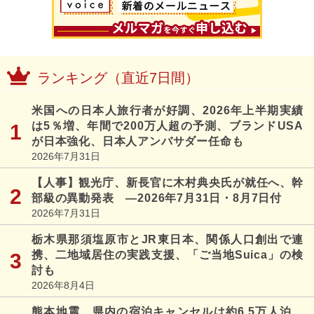
ランキング（直近7日間）
米国への日本人旅行者が好調、2026年上半期実績
は5％増、年間で200万人超の予測、ブランドUSA
が日本強化、日本人アンバサダー任命も
2026年7月31日
【人事】観光庁、新長官に木村典央氏が就任へ、幹
部級の異動発表 ―2026年7月31日・8月7日付
2026年7月31日
栃木県那須塩原市とJR東日本、関係人口創出で連
携、二地域居住の実践支援、「ご当地Suica」の検
討も
2026年8月4日
熊本地震、県内の宿泊キャンセルは約6.5万人泊、