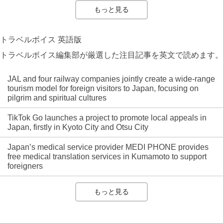
もっと見る
トラベルボイス 英語版
トラベルボイス編集部が厳選した注目記事を英文で読めます。
JAL and four railway companies jointly create a wide-range
tourism model for foreign visitors to Japan, focusing on
pilgrim and spiritual cultures
TikTok Go launches a project to promote local appeals in
Japan, firstly in Kyoto City and Otsu City
Japan’s medical service provider MEDI PHONE provides
free medical translation services in Kumamoto to support
foreigners
もっと見る