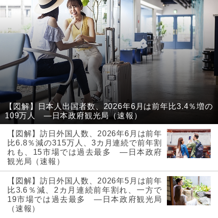
【図解】日本人出国者数、2026年6月は前年比3.4％増の
109万人 ―日本政府観光局（速報）
【図解】訪日外国人数、2026年6月は前年
比6.8％減の315万人、3カ月連続で前年割
れも、15市場では過去最多 ―日本政府
観光局（速報）
【図解】訪日外国人数、2026年5月は前年
比3.6％減、2カ月連続前年割れ、一方で
19市場では過去最多 ―日本政府観光局
（速報）