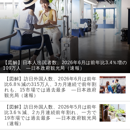
【図解】日本人出国者数、2026年6月は前年比3.4％増の
109万人 ―日本政府観光局（速報）
【図解】訪日外国人数、2026年6月は前年
比6.8％減の315万人、3カ月連続で前年割
れも、15市場では過去最多 ―日本政府
観光局（速報）
【図解】訪日外国人数、2026年5月は前年
比3.6％減、2カ月連続前年割れ、一方で
19市場では過去最多 ―日本政府観光局
（速報）