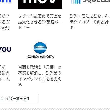
てがワ
クチコミ最適化で売上を
観光・宿泊運営を、AI
するグ
最大化させるDX集客パー
テクノロジーで再設計
ン旅行
トナー
る
分析
対面も電話も「言葉」の
で最大
不安を解消し、観光業の
ォーム
インバウンド対応を支え
る
注目企業一覧を見る