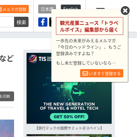
日本語
English
メルマガ登録
検索
メニュー
観光産業ニュース「トラベ
ルボイス」編集部から届く
一歩先の未来がみえるメルマガ
「今日のヘッドライン」 、もうご
登録済みですよね？
など
もし未だ登録していないなら…
いますぐ登録する
を印刷
【旅行テックの国際サミット＠スペイン】