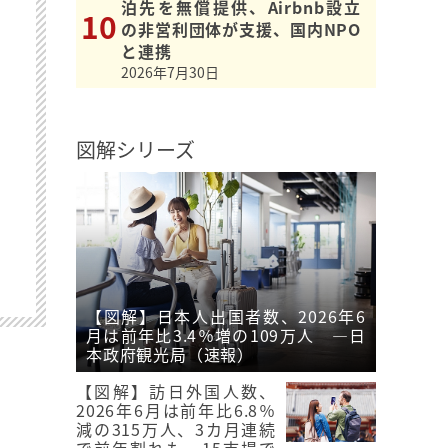
泊先を無償提供、Airbnb設立
の非営利団体が支援、国内NPO
と連携
2026年7月30日
図解シリーズ
【図解】日本人出国者数、2026年6
月は前年比3.4％増の109万人 ―日
本政府観光局（速報）
【図解】訪日外国人数、
2026年6月は前年比6.8％
減の315万人、3カ月連続