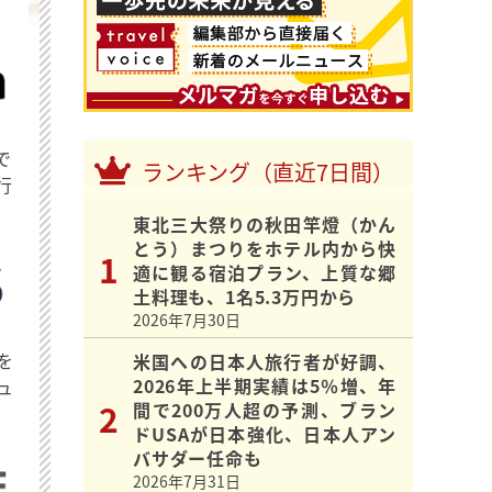
で
ランキング（直近7日間）
行
東北三大祭りの秋田竿燈（かん
とう）まつりをホテル内から快
適に観る宿泊プラン、上質な郷
土料理も、1名5.3万円から
2026年7月30日
を
米国への日本人旅行者が好調、
2026年上半期実績は5％増、年
ュ
間で200万人超の予測、ブラン
ドUSAが日本強化、日本人アン
バサダー任命も
2026年7月31日