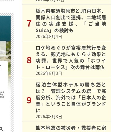
栃木県那須塩原市とJR東日本、
関係人口創出で連携、二地域居
住の実践支援、「ご当地
Suica」の検討も
2026年8月4日
ロケ地めぐりが富裕層旅行を変
える、観光地にもたらす効果と
功罪、世界で人気の「ホワイ
ト・ロータス」次の舞台は南仏
ビ
2026年8月3日
宿泊主体型ホテルの勝ち筋と
は？ 管理システムの統一で高
度分析、海外では「日本人の企
業」ということ自体がブランド
に
2026年8月3日
最
熊本地震の被災者・救援者に宿
ス