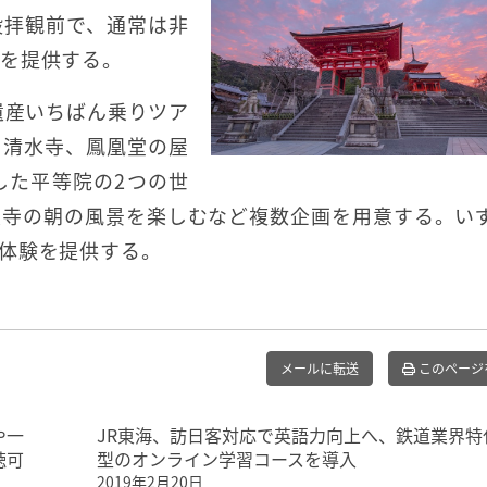
般拝観前で、通常は非
験を提供する。
遺産いちばん乗りツア
る清水寺、鳳凰堂の屋
した平等院の2つの世
東寺の朝の風景を楽しむなど複数企画を用意する。い
体験を提供する。
メールに転送
このページ
や一
JR東海、訪日客対応で英語力向上へ、鉄道業界特
聴可
型のオンライン学習コースを導入
2019年2月20日