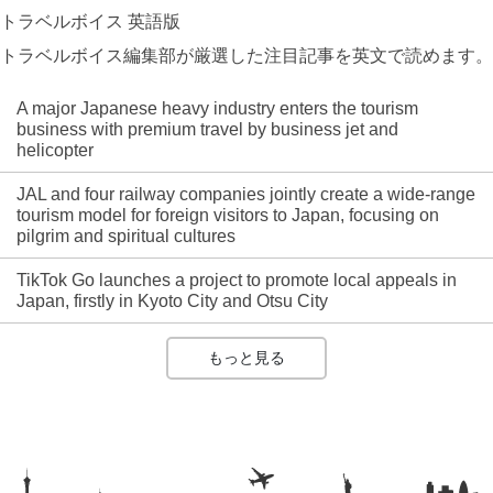
トラベルボイス 英語版
トラベルボイス編集部が厳選した注目記事を英文で読めます。
A major Japanese heavy industry enters the tourism
business with premium travel by business jet and
helicopter
JAL and four railway companies jointly create a wide-range
tourism model for foreign visitors to Japan, focusing on
pilgrim and spiritual cultures
TikTok Go launches a project to promote local appeals in
Japan, firstly in Kyoto City and Otsu City
もっと見る