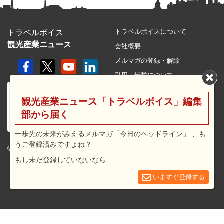
トラベルボイスについて
トラベルボイス
観光産業ニュース
会社概要
メルマガの登録・解除
引用・転載について
プライバシーポリシー
観光産業ニュース「トラベルボイス」編集
利用規約
部から届く
サイトマップ
広告メニュー・料金
一歩先の未来がみえるメルマガ「今日のヘッドライン」 、も
うご登録済みですよね？
プレスリリース窓口
© 2026 travel voice.
もし未だ登録していないなら…
求人広告
お問合せ
いますぐ登録する