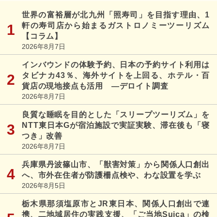
世界の富裕層が北九州「照寿司」を目指す理由、1
軒の寿司店から始まるガストロノミーツーリズム
【コラム】
2026年8月7日
インバウンドの体験予約、日本の予約サイト利用は
タビナカ43％、海外サイトを上回る、ホテル・百
貨店の現地接点も活用 ―デロイト調査
2026年8月7日
良質な睡眠を目的とした「スリープツーリズム」を
NTT東日本Gが宿泊施設で実証実験、滞在後も「寝
つき」改善
2026年8月7日
兵庫県丹波篠山市、「獣害対策」から関係人口創出
へ、市外在住者が防護柵点検や、わな設置を学ぶ
2026年8月5日
栃木県那須塩原市とJR東日本、関係人口創出で連
携、二地域居住の実践支援、「ご当地Suica」の検