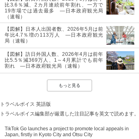
比3.6％減、2カ月連続前年割れ、一方で
19市場では過去最多 ―日本政府観光局
（速報）
【図解】日本人出国者数、2026年5月は前
年比4.7％増の113万人 ―日本政府観光
局（速報）
【図解】訪日外国人数、2026年4月は前年
比5.5％減369万人、1～4月累計でも前年
割れ ―日本政府観光局（速報）
もっと見る
トラベルボイス 英語版
トラベルボイス編集部が厳選した注目記事を英文で読めます。
TikTok Go launches a project to promote local appeals in
Japan, firstly in Kyoto City and Otsu City