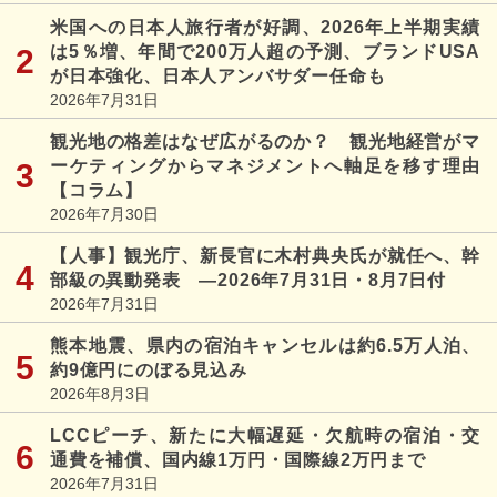
米国への日本人旅行者が好調、2026年上半期実績
は5％増、年間で200万人超の予測、ブランドUSA
が日本強化、日本人アンバサダー任命も
2026年7月31日
観光地の格差はなぜ広がるのか？ 観光地経営がマ
ーケティングからマネジメントへ軸足を移す理由
【コラム】
2026年7月30日
【人事】観光庁、新長官に木村典央氏が就任へ、幹
部級の異動発表 ―2026年7月31日・8月7日付
2026年7月31日
熊本地震、県内の宿泊キャンセルは約6.5万人泊、
約9億円にのぼる見込み
2026年8月3日
LCCピーチ、新たに大幅遅延・欠航時の宿泊・交
通費を補償、国内線1万円・国際線2万円まで
2026年7月31日