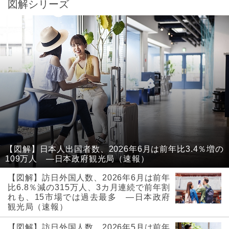
図解シリーズ
【図解】日本人出国者数、2026年6月は前年比3.4％増の
109万人 ―日本政府観光局（速報）
【図解】訪日外国人数、2026年6月は前年
比6.8％減の315万人、3カ月連続で前年割
れも、15市場では過去最多 ―日本政府
観光局（速報）
【図解】訪日外国人数、2026年5月は前年