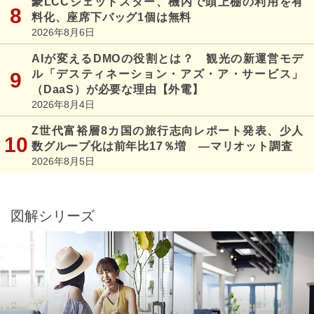
豪LCCジェットスター、機内で頭上棚の利用を有
料化、座席下バッグ1個は無料
2026年8月6日
AIが変えるDMOの役割とは？ 観光の新運営モデ
ル「デスティネーション・アズ・ア・サービス」
（DaaS）が必要な理由【外電】
2026年8月4日
Z世代富裕層8カ国の旅行志向レポート発表、少人
数グループ化は前年比17％増 ―マリオット調査
2026年8月5日
図解シリーズ