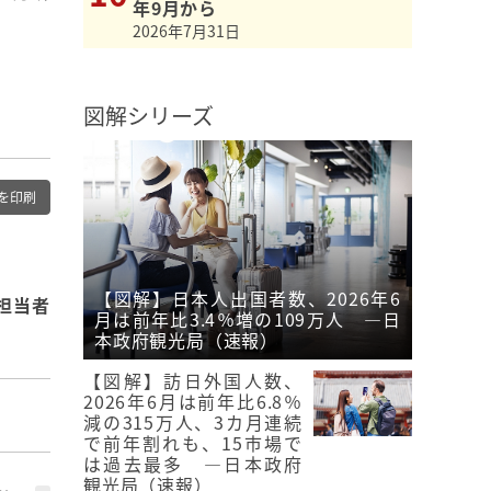
年9月から
2026年7月31日
図解シリーズ
を印刷
【図解】日本人出国者数、2026年6
担当者
月は前年比3.4％増の109万人 ―日
本政府観光局（速報）
【図解】訪日外国人数、
2026年6月は前年比6.8％
す
減の315万人、3カ月連続
で前年割れも、15市場で
は過去最多 ―日本政府
観光局（速報）