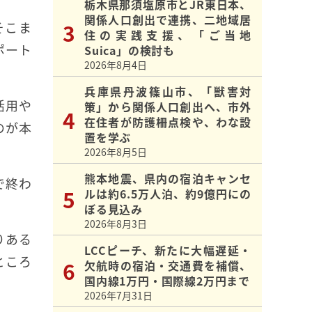
栃木県那須塩原市とJR東日本、
関係人口創出で連携、二地域居
そこま
住の実践支援、「ご当地
ポート
Suica」の検討も
2026年8月4日
兵庫県丹波篠山市、「獣害対
活用や
策」から関係人口創出へ、市外
在住者が防護柵点検や、わな設
のが本
置を学ぶ
2026年8月5日
熊本地震、県内の宿泊キャンセ
で終わ
ルは約6.5万人泊、約9億円にの
ぼる見込み
2026年8月3日
りある
LCCピーチ、新たに大幅遅延・
ところ
欠航時の宿泊・交通費を補償、
国内線1万円・国際線2万円まで
2026年7月31日