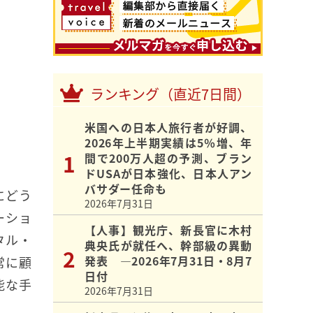
ランキング（直近7日間）
米国への日本人旅行者が好調、
2026年上半期実績は5％増、年
間で200万人超の予測、ブラン
ドUSAが日本強化、日本人アン
バサダー任命も
にどう
2026年7月31日
ーショ
【人事】観光庁、新長官に木村
タル・
典央氏が就任へ、幹部級の異動
発表 ―2026年7月31日・8月7
常に顧
日付
能な手
2026年7月31日