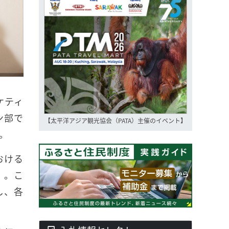
ケティ
ン部で
【太平洋アジア観光協会（PATA）主催のイベント】
。
おける
」。こ
し、各