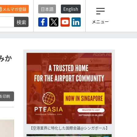
日本語
English
メルマガ登録
検索
メニュー
観光産業ニュース「トラベ
ルボイス」編集部から届く
一歩先の未来がみえるメルマガ
「今日のヘッドライン」 、もうご
登録済みですよね？
みか
もし未だ登録していないなら…
いますぐ登録する
を印刷
【空港業界に特化した国際会議@シンガポール】