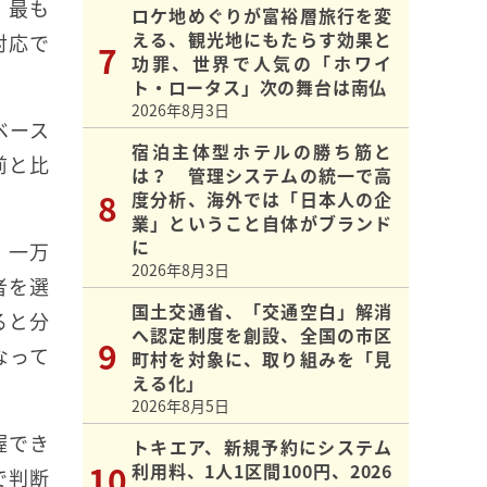
。最も
ロケ地めぐりが富裕層旅行を変
える、観光地にもたらす効果と
対応で
功罪、世界で人気の「ホワイ
ト・ロータス」次の舞台は南仏
2026年8月3日
ベース
宿泊主体型ホテルの勝ち筋と
前と比
は？ 管理システムの統一で高
度分析、海外では「日本人の企
業」ということ自体がブランド
に
、一万
2026年8月3日
者を選
国土交通省、「交通空白」解消
ると分
へ認定制度を創設、全国の市区
なって
町村を対象に、取り組みを「見
える化」
2026年8月5日
握でき
トキエア、新規予約にシステム
利用料、1人1区間100円、2026
で判断