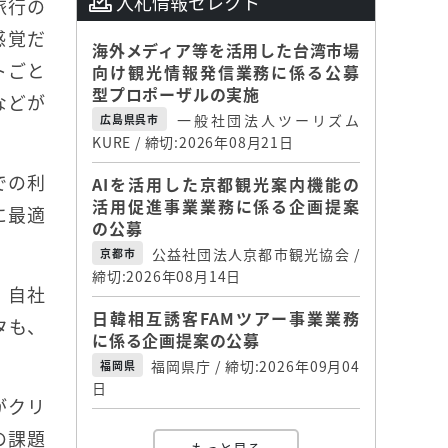
入札情報セレクト
旅行の
感覚だ
海外メディア等を活用した台湾市場
トごと
向け観光情報発信業務に係る公募
型プロポーザルの実施
などが
一般社団法人ツーリズム
広島県呉市
。
KURE / 締切:2026年08月21日
での利
AIを活用した京都観光案内機能の
活用促進事業業務に係る企画提案
に最適
の公募
公益社団法人京都市観光協会 /
京都市
締切:2026年08月14日
、自社
日韓相互誘客FAMツアー事業業務
タも、
に係る企画提案の公募
福岡県庁 / 締切:2026年09月04
福岡県
日
がクリ
の課題