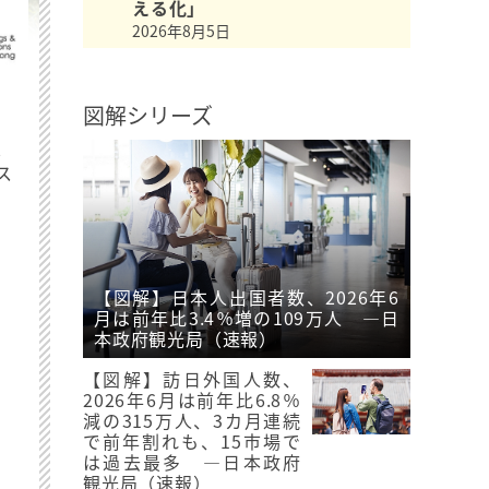
える化」
2026年8月5日
図解シリーズ
最
ス
【図解】日本人出国者数、2026年6
月は前年比3.4％増の109万人 ―日
本政府観光局（速報）
【図解】訪日外国人数、
2026年6月は前年比6.8％
減の315万人、3カ月連続
で前年割れも、15市場で
は過去最多 ―日本政府
観光局（速報）