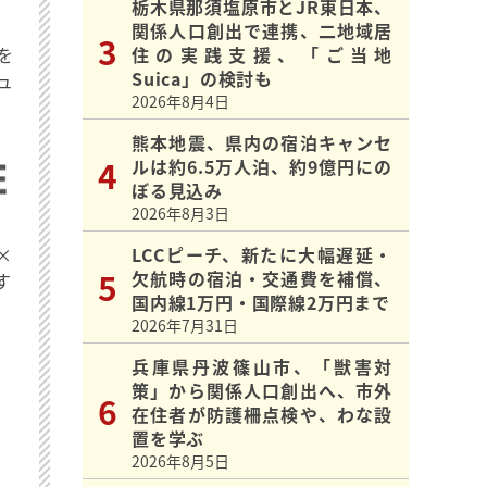
栃木県那須塩原市とJR東日本、
関係人口創出で連携、二地域居
を
住の実践支援、「ご当地
Suica」の検討も
ュ
2026年8月4日
熊本地震、県内の宿泊キャンセ
ルは約6.5万人泊、約9億円にの
ぼる見込み
2026年8月3日
×
LCCピーチ、新たに大幅遅延・
欠航時の宿泊・交通費を補償、
す
国内線1万円・国際線2万円まで
2026年7月31日
兵庫県丹波篠山市、「獣害対
策」から関係人口創出へ、市外
在住者が防護柵点検や、わな設
置を学ぶ
2026年8月5日