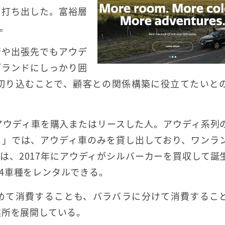
を打ち出した。富裕層
。
行や出張先でもアウデ
ブランドにしっかり囲
切り込むことで、顧客との関係構築に役立てたいと
たアウディ車を購入またはリースした人。アウディ系列
ィ」では、アウディ車のみを貸し出しており、ワンラ
は、2017年にアウディがシルバーカーを買収して誕
Vの4車種をレンタルできる。
めて消費することも、バラバラに分けて消費するこ
業所を展開している。