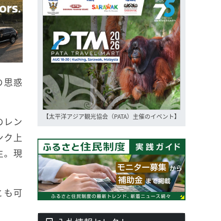
の思惑
【太平洋アジア観光協会（PATA）主催のイベント】
のレン
ンク上
生。現
とも可