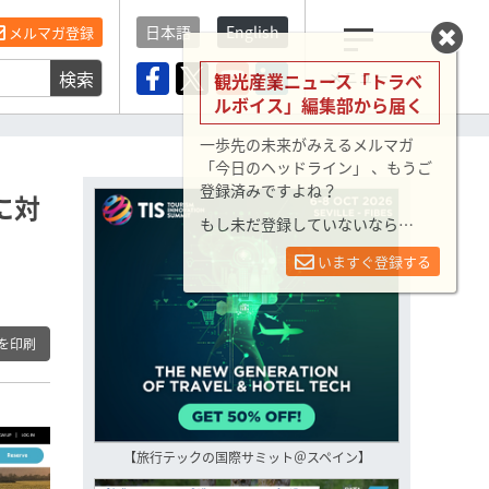
日本語
English
メルマガ登録
検索
メニュー
観光産業ニュース「トラベ
ルボイス」編集部から届く
一歩先の未来がみえるメルマガ
「今日のヘッドライン」 、もうご
登録済みですよね？
に対
もし未だ登録していないなら…
いますぐ登録する
を印刷
【旅行テックの国際サミット＠スペイン】