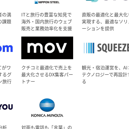
者の満
ITと旅行の豊富な知見で
直販の最適化と最大化
の課題
海外・国内旅行のウェブ
実現する、最適なソリ
販売と業務効率化を支援
ーションを提供
てがワ
クチコミ最適化で売上を
観光・宿泊運営を、AI
するグ
最大化させるDX集客パー
テクノロジーで再設計
ン旅行
トナー
る
分析
対面も電話も「言葉」の