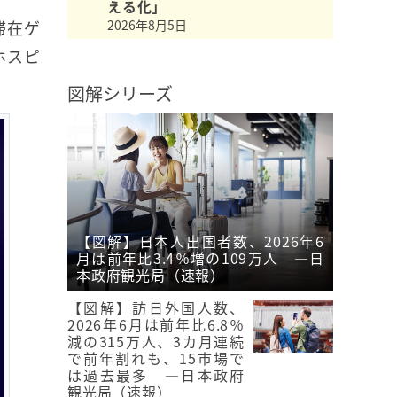
える化」
滞在ゲ
2026年8月5日
ホスピ
図解シリーズ
【図解】日本人出国者数、2026年6
月は前年比3.4％増の109万人 ―日
本政府観光局（速報）
【図解】訪日外国人数、
2026年6月は前年比6.8％
減の315万人、3カ月連続
で前年割れも、15市場で
は過去最多 ―日本政府
観光局（速報）