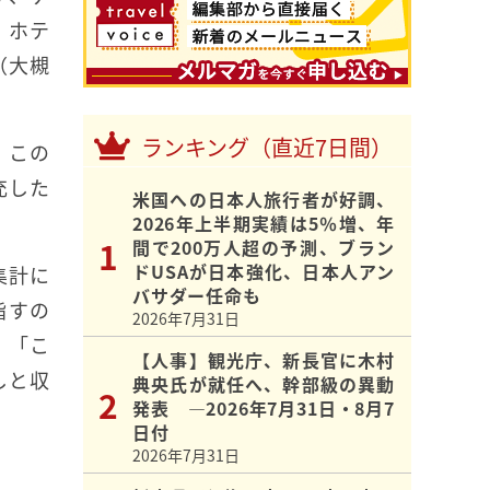
。ホテ
（大槻
ランキング（直近7日間）
。この
充した
米国への日本人旅行者が好調、
2026年上半期実績は5％増、年
間で200万人超の予測、ブラン
ドUSAが日本強化、日本人アン
集計に
バサダー任命も
指すの
2026年7月31日
。「こ
【人事】観光庁、新長官に木村
しと収
典央氏が就任へ、幹部級の異動
発表 ―2026年7月31日・8月7
日付
2026年7月31日