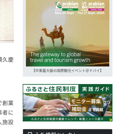
槻久慶
【中東最大級の国際観光イベント＠ドバイ】
で創業
事者に
入施設