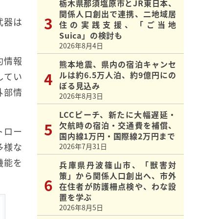
栃木県那須塩原市とJR東日本、
関係人口創出で連携、二地域居
武器は
住の実践支援、「ご当地
Suica」の検討も
2026年8月4日
約情報
熊本地震、県内の宿泊キャンセ
ルは約6.5万人泊、約9億円にの
してい
ぼる見込み
外部情
2026年8月3日
LCCピーチ、新たに大幅遅延・
欠航時の宿泊・交通費を補償、
トロー
国内線1万円・国際線2万円まで
多様な
2026年7月31日
機能を
兵庫県丹波篠山市、「獣害対
策」から関係人口創出へ、市外
。
在住者が防護柵点検や、わな設
置を学ぶ
2026年8月5日