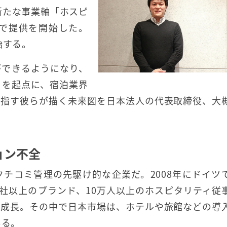
新たな事業軸「ホスピ
場で提供を開始した。
始する。
ができるようになり、
ミを起点に、宿泊業界
目指す彼らが描く未来図を日本法人の代表取締役、大
ョン不全
チコミ管理の先駆け的な企業だ。2008年にドイツ
0社以上のブランド、10万人以上のホスピタリティ従
と成長。その中で日本市場は、ホテルや旅館などの導
ある。