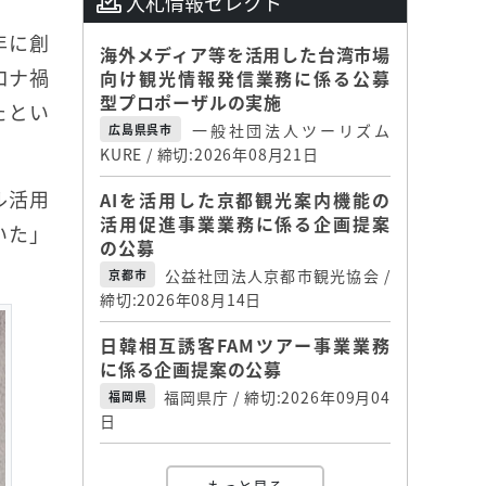
入札情報セレクト
年に創
海外メディア等を活用した台湾市場
ロナ禍
向け観光情報発信業務に係る公募
型プロポーザルの実施
たとい
一般社団法人ツーリズム
広島県呉市
KURE / 締切:2026年08月21日
ル活用
AIを活用した京都観光案内機能の
活用促進事業業務に係る企画提案
いた」
の公募
公益社団法人京都市観光協会 /
京都市
締切:2026年08月14日
日韓相互誘客FAMツアー事業業務
に係る企画提案の公募
福岡県庁 / 締切:2026年09月04
福岡県
日