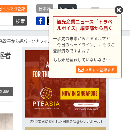
日本語
English
メルマガ登録
検索
メニュー
観光産業ニュース「トラベ
ルボイス」編集部から届く
一歩先の未来がみえるメルマガ
務改善から超パーソナライズまで（PR）
「今日のヘッドライン」 、もうご
登録済みですよね？
駆者
もし未だ登録していないなら…
いますぐ登録する
を印刷
【空港業界に特化した国際会議@シンガポール】