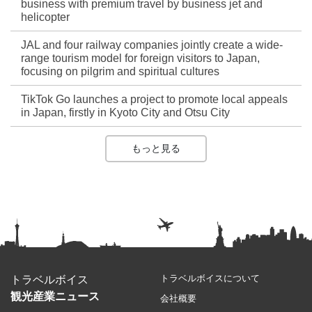
business with premium travel by business jet and
helicopter
JAL and four railway companies jointly create a wide-
range tourism model for foreign visitors to Japan,
focusing on pilgrim and spiritual cultures
TikTok Go launches a project to promote local appeals
in Japan, firstly in Kyoto City and Otsu City
もっと見る
トラベルボイスについて
トラベルボイス
観光産業ニュース
会社概要