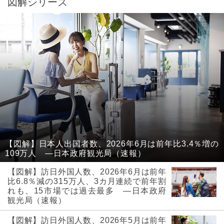
図解シリーズ
【図解】日本人出国者数、2026年6月は前年比3.4％増の
109万人 ―日本政府観光局（速報）
【図解】訪日外国人数、2026年6月は前年
比6.8％減の315万人、3カ月連続で前年割
れも、15市場では過去最多 ―日本政府
観光局（速報）
【図解】訪日外国人数、2026年5月は前年