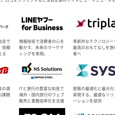
自走で
情報技術で消費者の心を
革新的なテクノロジー
、信頼
動かす、未来のマーケテ
最高のおもてなしを旅
える
ィングを実現。
者へ
者の満
ITと旅行の豊富な知見で
直販の最適化と最大化
の課題
海外・国内旅行のウェブ
実現する、最適なソリ
販売と業務効率化を支援
ーションを提供