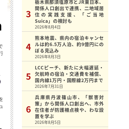
栃木県那須塩原市とJR東日本、
関係人口創出で連携、二地域居
住の実践支援、「ご当地
Suica」の検討も
2026年8月4日
熊本地震、県内の宿泊キャンセ
ルは約6.5万人泊、約9億円にの
で
ぼる見込み
行
2026年8月3日
LCCピーチ、新たに大幅遅延・
欠航時の宿泊・交通費を補償、
国内線1万円・国際線2万円まで
2026年7月31日
兵庫県丹波篠山市、「獣害対
を
策」から関係人口創出へ、市外
ュ
在住者が防護柵点検や、わな設
置を学ぶ
2026年8月5日