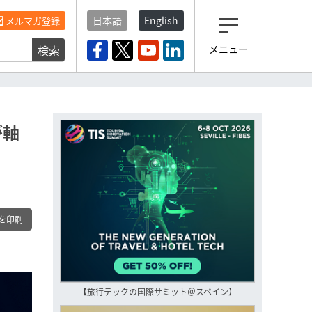
日本語
English
メルマガ登録
検索
メニュー
観光産業ニュース「トラベ
ルボイス」編集部から届く
一歩先の未来がみえるメルマガ
「今日のヘッドライン」 、もうご
登録済みですよね？
が軸
もし未だ登録していないなら…
いますぐ登録する
を印刷
【旅行テックの国際サミット＠スペイン】