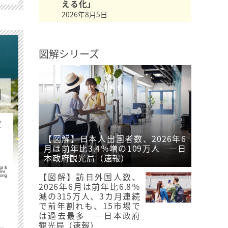
える化」
2026年8月5日
図解シリーズ
ビ
【図解】日本人出国者数、2026年6
月は前年比3.4％増の109万人 ―日
本政府観光局（速報）
【図解】訪日外国人数、
2026年6月は前年比6.8％
減の315万人、3カ月連続
で前年割れも、15市場で
は過去最多 ―日本政府
最
観光局（速報）