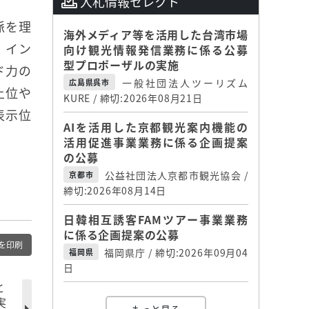
入札情報セレクト
脈を理
海外メディア等を活用した台湾市場
・イン
向け観光情報発信業務に係る公募
型プロポーザルの実施
ド力の
一般社団法人ツーリズム
広島県呉市
上位や
KURE / 締切:2026年08月21日
表示位
AIを活用した京都観光案内機能の
活用促進事業業務に係る企画提案
の公募
公益社団法人京都市観光協会 /
京都市
締切:2026年08月14日
日韓相互誘客FAMツアー事業業務
に係る企画提案の公募
を印刷
福岡県庁 / 締切:2026年09月04
福岡県
日
と
実