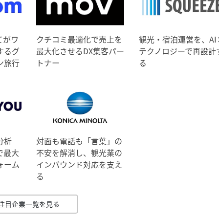
てがワ
クチコミ最適化で売上を
観光・宿泊運営を、AI
するグ
最大化させるDX集客パー
テクノロジーで再設計
ン旅行
トナー
る
分析
対面も電話も「言葉」の
で最大
不安を解消し、観光業の
ォーム
インバウンド対応を支え
る
注目企業一覧を見る