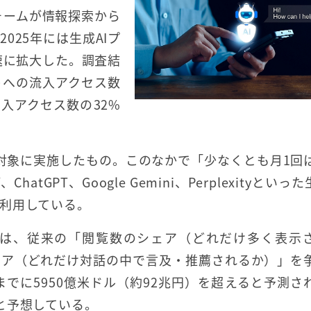
フォームが情報探索から
025年には生成AIプ
速に拡大した。調査結
トへの流入アクセス数
入アクセス数の32%
を対象に実施したもの。このなかで「少なくとも月1回
GPT、Google Gemini、Perplexityといった
利用している。
は、従来の「閲覧数のシェア（どれだけ多く表示
ェア（どれだけ対話の中で言及・推薦されるか）」を
までに5950億米ドル（約92兆円）を超えると予測さ
と予想している。