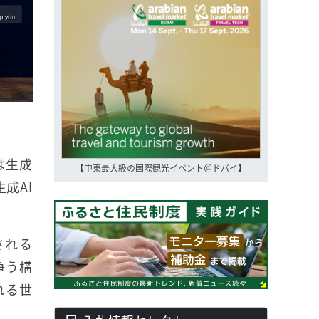
は生成
【中東最大級の国際観光イベント＠ドバイ】
生成AI
される
争う構
れる世