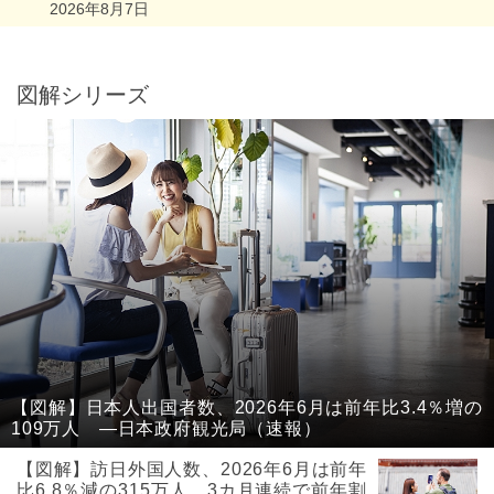
2026年8月7日
図解シリーズ
【図解】日本人出国者数、2026年6月は前年比3.4％増の
109万人 ―日本政府観光局（速報）
【図解】訪日外国人数、2026年6月は前年
比6.8％減の315万人、3カ月連続で前年割