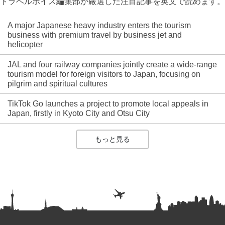
トラベルボイス編集部が厳選した注目記事を英文で読めます。
A major Japanese heavy industry enters the tourism
business with premium travel by business jet and
helicopter
JAL and four railway companies jointly create a wide-range
tourism model for foreign visitors to Japan, focusing on
pilgrim and spiritual cultures
TikTok Go launches a project to promote local appeals in
Japan, firstly in Kyoto City and Otsu City
もっと見る