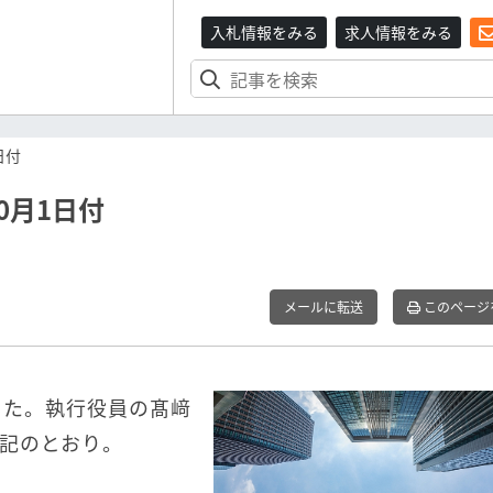
入札情報をみる
求人情報をみる
日付
0月1日付
メールに転送
このページ
表した。執行役員の髙﨑
記のとおり。