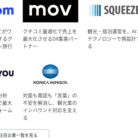
てがワ
クチコミ最適化で売上を
観光・宿泊運営を、AI
するグ
最大化させるDX集客パー
テクノロジーで再設計
ン旅行
トナー
る
分析
対面も電話も「言葉」の
で最大
不安を解消し、観光業の
ォーム
インバウンド対応を支え
る
注目企業一覧を見る