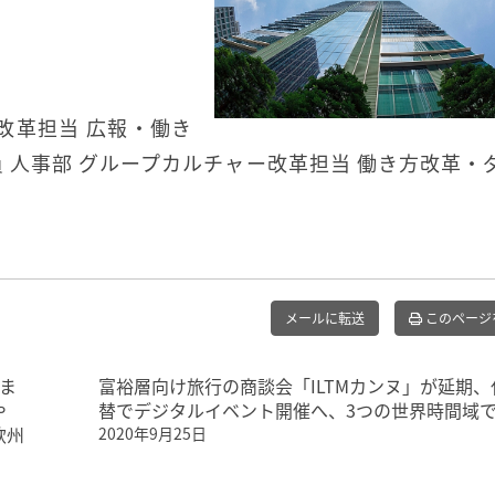
）
改革担当 広報・働き
 人事部 グループカルチャー改革担当 働き方改革・
メールに転送
このページ
ま
富裕層向け旅行の商談会「ILTMカンヌ」が延期、
や
替でデジタルイベント開催へ、3つの世界時間域
欧州
2020年9月25日