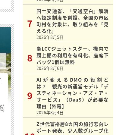
国土交通省、「交通空白」解消
へ認定制度を創設、全国の市区
町村を対象に、取り組みを「見
える化」
2026年8月5日
豪LCCジェットスター、機内で
頭上棚の利用を有料化、座席下
バッグ1個は無料
2026年8月6日
AIが変えるDMOの役割と
ビ
は？ 観光の新運営モデル「デ
スティネーション・アズ・ア・
サービス」（DaaS）が必要な
理由【外電】
2026年8月4日
Z世代富裕層8カ国の旅行志向レ
ポート発表、少人数グループ化