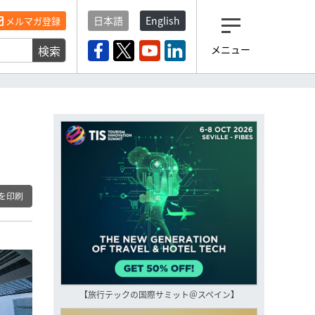
日本語
English
メルマガ登録
検索
メニュー
観光産業ニュース「トラベ
ルボイス」編集部から届く
一歩先の未来がみえるメルマガ
「今日のヘッドライン」 、もうご
登録済みですよね？
もし未だ登録していないなら…
いますぐ登録する
を印刷
【旅行テックの国際サミット＠スペイン】