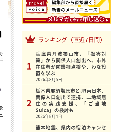
を
ランキング（直近7日間）
で
兵庫県丹波篠山市、「獣害対
策」から関係人口創出へ、市外
行
在住者が防護柵点検や、わな設
置を学ぶ
2026年8月5日
栃木県那須塩原市とJR東日本、
関係人口創出で連携、二地域居
住の実践支援、「ご当地
を
Suica」の検討も
ュ
2026年8月4日
熊本地震、県内の宿泊キャンセ