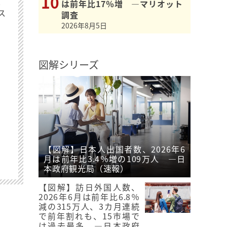
最
は前年比17％増 ―マリオット
ス
調査
2026年8月5日
図解シリーズ
【図解】日本人出国者数、2026年6
月は前年比3.4％増の109万人 ―日
本政府観光局（速報）
【図解】訪日外国人数、
2026年6月は前年比6.8％
減の315万人、3カ月連続
で前年割れも、15市場で
は過去最多 ―日本政府