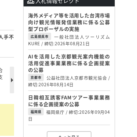
入札情報セレクト
海外メディア等を活用した台湾市場
向け観光情報発信業務に係る公募
型プロポーザルの実施
人手不
一般社団法人ツーリズム
広島県呉市
KURE / 締切:2026年08月21日
AIを活用した京都観光案内機能の
活用促進事業業務に係る企画提案
の公募
合
支
公益社団法人京都市観光協会 /
京都市
締切:2026年08月14日
日韓相互誘客FAMツアー事業業務
に係る企画提案の公募
福岡県庁 / 締切:2026年09月04
福岡県
日