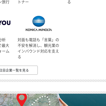
ン旅行
トナー
る
分析
対面も電話も「言葉」の
で最大
不安を解消し、観光業の
ォーム
インバウンド対応を支え
る
注目企業一覧を見る