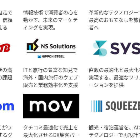
自走で
情報技術で消費者の心を
革新的なテクノロジー
、信頼
動かす、未来のマーケテ
最高のおもてなしを旅
える
ィングを実現。
者へ
者の満
ITと旅行の豊富な知見で
直販の最適化と最大化
の課題
海外・国内旅行のウェブ
実現する、最適なソリ
販売と業務効率化を支援
ーションを提供
てがワ
クチコミ最適化で売上を
観光・宿泊運営を、AI
するグ
最大化させるDX集客パー
テクノロジーで再設計