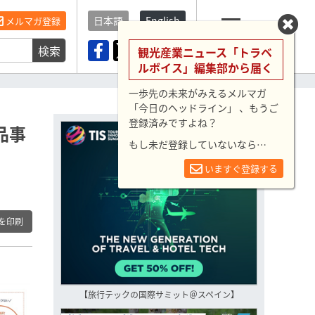
日本語
English
メルマガ登録
検索
メニュー
観光産業ニュース「トラベ
ルボイス」編集部から届く
一歩先の未来がみえるメルマガ
「今日のヘッドライン」 、もうご
登録済みですよね？
品事
もし未だ登録していないなら…
いますぐ登録する
を印刷
【旅行テックの国際サミット＠スペイン】