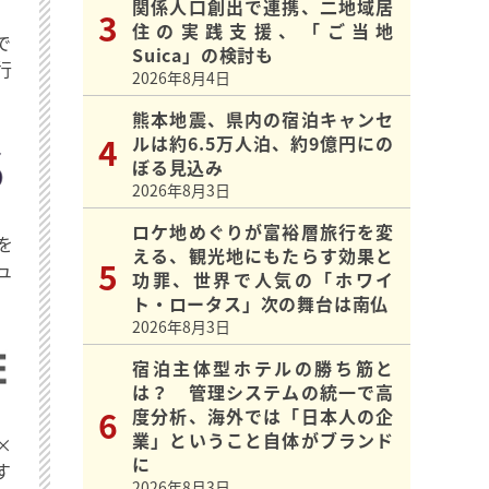
関係人口創出で連携、二地域居
住の実践支援、「ご当地
で
Suica」の検討も
行
2026年8月4日
熊本地震、県内の宿泊キャンセ
ルは約6.5万人泊、約9億円にの
ぼる見込み
2026年8月3日
ロケ地めぐりが富裕層旅行を変
を
える、観光地にもたらす効果と
ュ
功罪、世界で人気の「ホワイ
ト・ロータス」次の舞台は南仏
2026年8月3日
宿泊主体型ホテルの勝ち筋と
は？ 管理システムの統一で高
度分析、海外では「日本人の企
業」ということ自体がブランド
×
に
す
2026年8月3日