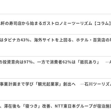
1軒の寿司店から始まるガストロノミーツーリズム【コラム
はタビナカ43％、海外サイトを上回る、ホテル・百貨店の
の投資意向は97％、一方で消費者62％は「抵抗あり」 ―A
事業計画まで学び「観光起業家」創出へ ―石川ツーリズ
、滞在後も「寝つき」改善、NTT東日本グループが宿泊施