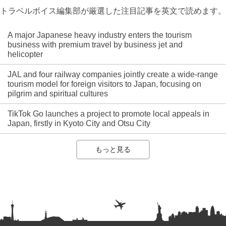
トラベルボイス編集部が厳選した注目記事を英文で読めます。
A major Japanese heavy industry enters the tourism
business with premium travel by business jet and
helicopter
JAL and four railway companies jointly create a wide-range
tourism model for foreign visitors to Japan, focusing on
pilgrim and spiritual cultures
TikTok Go launches a project to promote local appeals in
Japan, firstly in Kyoto City and Otsu City
もっと見る