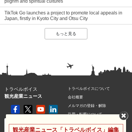
pilgrim and spiritual cultures
TikTok Go launches a project to promote local appeals in
Japan, firstly in Kyoto City and Otsu City
もっと見る
トラベルボイスについて
トラベルボイス
観光産業ニュース
会社概要
メルマガの登録・解除
引用・転載について
プライバシーポリシー
観光産業ニュース「トラベルボイス」編集
利用規約