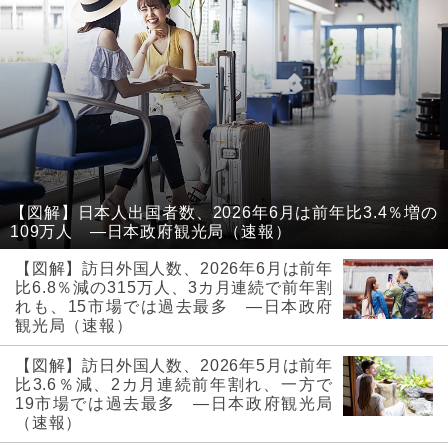
【図解】日本人出国者数、2026年6月は前年比3.4％増の
109万人 ―日本政府観光局（速報）
【図解】訪日外国人数、2026年6月は前年
比6.8％減の315万人、3カ月連続で前年割
れも、15市場では過去最多 ―日本政府
観光局（速報）
【図解】訪日外国人数、2026年5月は前年
比3.6％減、2カ月連続前年割れ、一方で
19市場では過去最多 ―日本政府観光局
（速報）