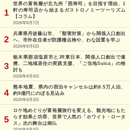
世界の富裕層が北九州「照寿司」を目指す理由、1
軒の寿司店から始まるガストロノミーツーリズム
【コラム】
2026年8月7日
兵庫県丹波篠山市、「獣害対策」から関係人口創出
へ、市外在住者が防護柵点検や、わな設置を学ぶ
2026年8月5日
栃木県那須塩原市とJR東日本、関係人口創出で連
携、二地域居住の実践支援、「ご当地Suica」の検
討も
2026年8月4日
熊本地震、県内の宿泊キャンセルは約6.5万人泊、
約9億円にのぼる見込み
2026年8月3日
ロケ地めぐりが富裕層旅行を変える、観光地にもた
らす効果と功罪、世界で人気の「ホワイト・ロータ
ス」次の舞台は南仏
2026年8月3日