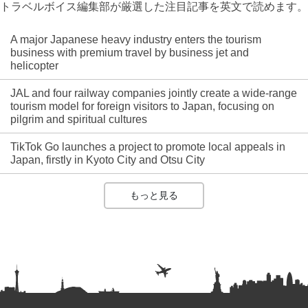
トラベルボイス編集部が厳選した注目記事を英文で読めます。
A major Japanese heavy industry enters the tourism
business with premium travel by business jet and
helicopter
JAL and four railway companies jointly create a wide-range
tourism model for foreign visitors to Japan, focusing on
pilgrim and spiritual cultures
TikTok Go launches a project to promote local appeals in
Japan, firstly in Kyoto City and Otsu City
もっと見る