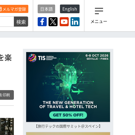
日本語
English
メルマガ登録
検索
メニュー
観光産業ニュース「トラベ
ルボイス」編集部から届く
一歩先の未来がみえるメルマガ
「今日のヘッドライン」 、もうご
登録済みですよね？
を楽
もし未だ登録していないなら…
いますぐ登録する
を印刷
【旅行テックの国際サミット＠スペイン】