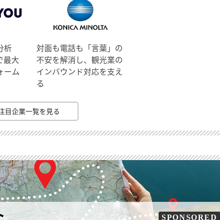
分析
対面も電話も「言葉」の
で最大
不安を解消し、観光業の
ォーム
インバウンド対応を支え
る
注目企業一覧を見る
ト
SPONSORED