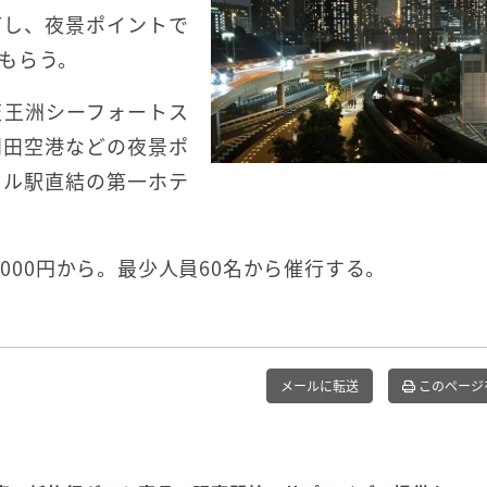
灯し、夜景ポイントで
もらう。
天王洲シーフォートス
羽田空港などの夜景ポ
イル駅直結の第一ホテ
2000円から。最少人員60名から催行する。
メールに転送
このページ