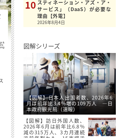
スティネーション・アズ・ア・
サービス」（DaaS）が必要な
理由【外電】
ビ
2026年8月4日
図解シリーズ
最
ス
【図解】日本人出国者数、2026年6
月は前年比3.4％増の109万人 ―日
本政府観光局（速報）
【図解】訪日外国人数、
2026年6月は前年比6.8％
減の315万人、3カ月連続