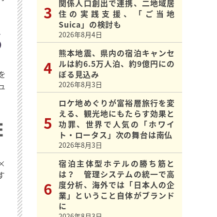
関係人口創出で連携、二地域居
住の実践支援、「ご当地
Suica」の検討も
2026年8月4日
熊本地震、県内の宿泊キャンセ
ルは約6.5万人泊、約9億円にの
を
ぼる見込み
2026年8月3日
ュ
ロケ地めぐりが富裕層旅行を変
える、観光地にもたらす効果と
功罪、世界で人気の「ホワイ
ト・ロータス」次の舞台は南仏
2026年8月3日
×
宿泊主体型ホテルの勝ち筋と
は？ 管理システムの統一で高
す
度分析、海外では「日本人の企
業」ということ自体がブランド
に
2026年8月3日