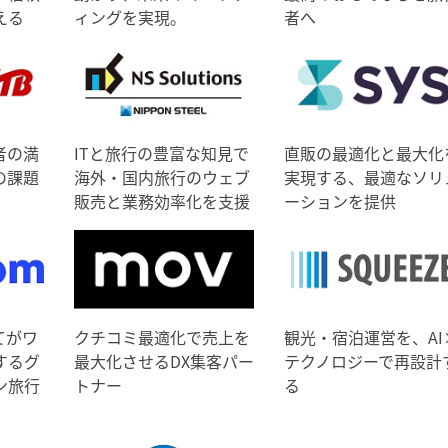
える
ィングを実現。
者へ
者の満
ITと旅行の豊富な知見で
直販の最適化と最大化
の課題
海外・国内旅行のウェブ
実現する、最適なソリ
販売と業務効率化を支援
ーションを提供
てがワ
クチコミ最適化で売上を
観光・宿泊運営を、AI
するグ
最大化させるDX集客パー
テクノロジーで再設計
ン旅行
トナー
る