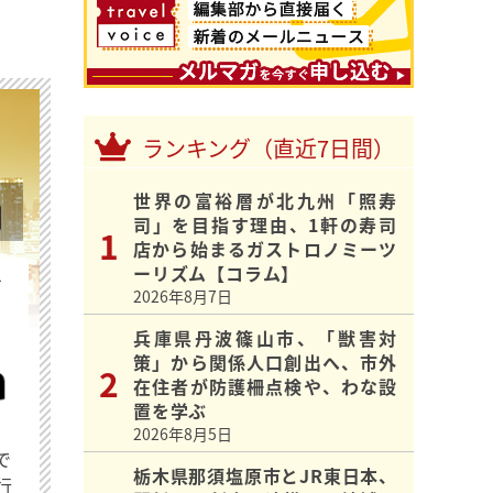
ランキング（直近7日間）
世界の富裕層が北九州「照寿
司」を目指す理由、1軒の寿司
店から始まるガストロノミーツ
ーリズム【コラム】
を
2026年8月7日
兵庫県丹波篠山市、「獣害対
策」から関係人口創出へ、市外
在住者が防護柵点検や、わな設
置を学ぶ
2026年8月5日
で
栃木県那須塩原市とJR東日本、
行