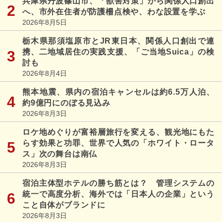
兵庫県丹波篠山市、「獣害対策」から関係人口創出
へ、市外在住者が防護柵点検や、わな設置を学ぶ
2026年8月5日
栃木県那須塩原市とJR東日本、関係人口創出で連
携、二地域居住の実践支援、「ご当地Suica」の検
討も
2026年8月4日
熊本地震、県内の宿泊キャンセルは約6.5万人泊、
約9億円にのぼる見込み
2026年8月3日
ロケ地めぐりが富裕層旅行を変える、観光地にもた
らす効果と功罪、世界で人気の「ホワイト・ロータ
ス」次の舞台は南仏
2026年8月3日
宿泊主体型ホテルの勝ち筋とは？ 管理システムの
統一で高度分析、海外では「日本人の企業」という
こと自体がブランドに
2026年8月3日