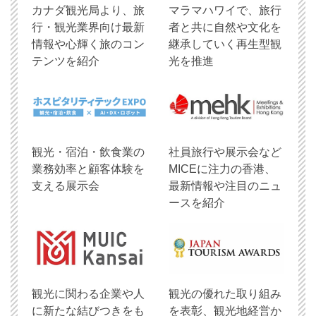
​カナダ観光局より、旅
マラマハワイで、旅行
行・観光業界向け最新
者と共に自然や文化を
情報や心輝く旅のコン
継承していく再生型観
テンツを紹介
光を推進
観光・宿泊・飲食業の
社員旅行や展示会など
業務効率と顧客体験を
MICEに注力の香港、
支える展示会
最新情報や注目のニュ
ースを紹介
観光に関わる企業や人
観光の優れた取り組み
に新たな結びつきをも
を表彰、観光地経営か