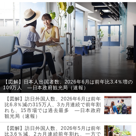
【図解】日本人出国者数、2026年6月は前年比3.4％増の
109万人 ―日本政府観光局（速報）
【図解】訪日外国人数、2026年6月は前年
比6.8％減の315万人、3カ月連続で前年割
れも、15市場では過去最多 ―日本政府
観光局（速報）
【図解】訪日外国人数、2026年5月は前年
比3.6％減、2カ月連続前年割れ、一方で