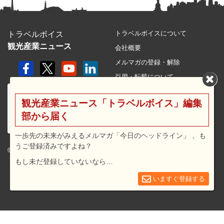
トラベルボイスについて
トラベルボイス
観光産業ニュース
会社概要
メルマガの登録・解除
引用・転載について
プライバシーポリシー
観光産業ニュース「トラベルボイス」編集
利用規約
部から届く
サイトマップ
広告メニュー・料金
一歩先の未来がみえるメルマガ「今日のヘッドライン」 、も
うご登録済みですよね？
プレスリリース窓口
© 2026 travel voice.
もし未だ登録していないなら…
求人広告
お問合せ
いますぐ登録する