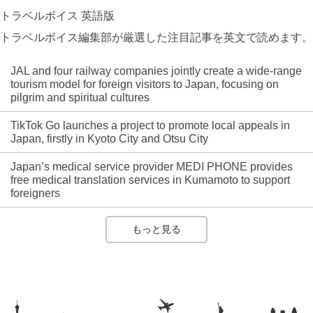
トラベルボイス 英語版
トラベルボイス編集部が厳選した注目記事を英文で読めます。
JAL and four railway companies jointly create a wide-range
tourism model for foreign visitors to Japan, focusing on
pilgrim and spiritual cultures
TikTok Go launches a project to promote local appeals in
Japan, firstly in Kyoto City and Otsu City
Japan’s medical service provider MEDI PHONE provides
free medical translation services in Kumamoto to support
foreigners
もっと見る