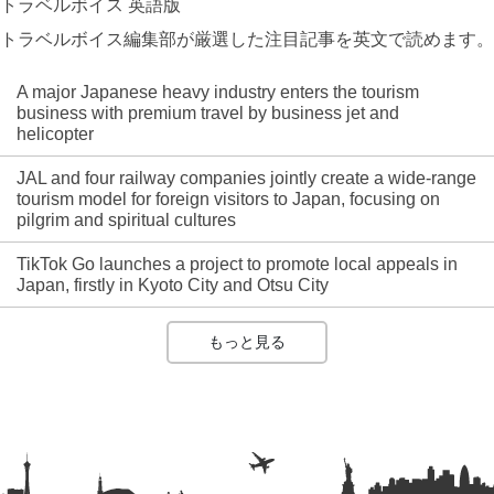
トラベルボイス 英語版
トラベルボイス編集部が厳選した注目記事を英文で読めます。
A major Japanese heavy industry enters the tourism
business with premium travel by business jet and
helicopter
JAL and four railway companies jointly create a wide-range
tourism model for foreign visitors to Japan, focusing on
pilgrim and spiritual cultures
TikTok Go launches a project to promote local appeals in
Japan, firstly in Kyoto City and Otsu City
もっと見る