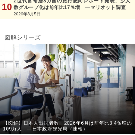
Z世代富裕層8カ国の旅行志向レポート発表、少人
数グループ化は前年比17％増 ―マリオット調査
2026年8月5日
図解シリーズ
【図解】日本人出国者数、2026年6月は前年比3.4％増の
109万人 ―日本政府観光局（速報）