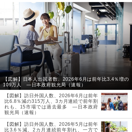
【図解】日本人出国者数、2026年6月は前年比3.4％増の
109万人 ―日本政府観光局（速報）
【図解】訪日外国人数、2026年6月は前年
比6.8％減の315万人、3カ月連続で前年割
れも、15市場では過去最多 ―日本政府
観光局（速報）
【図解】訪日外国人数、2026年5月は前年
比3.6％減、2カ月連続前年割れ、一方で