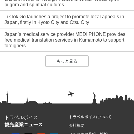
pilgrim and spiritual cultures
TikTok Go launches a project to promote local appeals in
Japan, firstly in Kyoto City and Otsu City
Japan’s medical service provider MEDI PHONE provides
free medical translation services in Kumamoto to support
foreigners
もっと見る
トラベルボイスについて
トラベルボイス
観光産業ニュース
会社概要