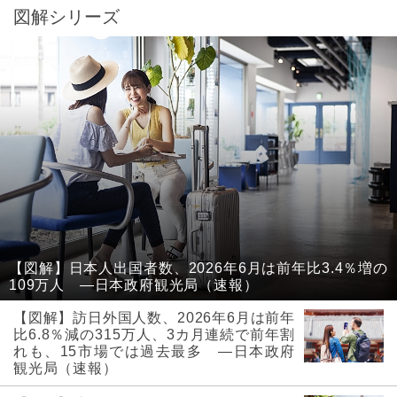
図解シリーズ
【図解】日本人出国者数、2026年6月は前年比3.4％増の
109万人 ―日本政府観光局（速報）
【図解】訪日外国人数、2026年6月は前年
比6.8％減の315万人、3カ月連続で前年割
れも、15市場では過去最多 ―日本政府
観光局（速報）