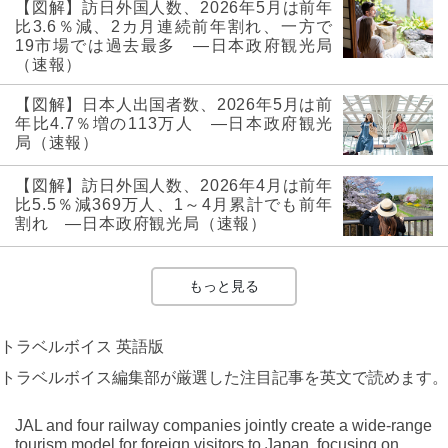
【図解】訪日外国人数、2026年5月は前年
比3.6％減、2カ月連続前年割れ、一方で
19市場では過去最多 ―日本政府観光局
（速報）
【図解】日本人出国者数、2026年5月は前
年比4.7％増の113万人 ―日本政府観光
局（速報）
【図解】訪日外国人数、2026年4月は前年
比5.5％減369万人、1～4月累計でも前年
割れ ―日本政府観光局（速報）
もっと見る
トラベルボイス 英語版
トラベルボイス編集部が厳選した注目記事を英文で読めます。
JAL and four railway companies jointly create a wide-range
tourism model for foreign visitors to Japan, focusing on