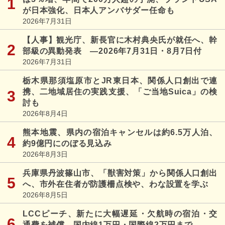
が日本強化、日本人アンバサダー任命も
2026年7月31日
【人事】観光庁、新長官に木村典央氏が就任へ、幹
部級の異動発表 ―2026年7月31日・8月7日付
2026年7月31日
栃木県那須塩原市とJR東日本、関係人口創出で連
携、二地域居住の実践支援、「ご当地Suica」の検
討も
2026年8月4日
熊本地震、県内の宿泊キャンセルは約6.5万人泊、
約9億円にのぼる見込み
2026年8月3日
兵庫県丹波篠山市、「獣害対策」から関係人口創出
へ、市外在住者が防護柵点検や、わな設置を学ぶ
2026年8月5日
LCCピーチ、新たに大幅遅延・欠航時の宿泊・交
通費を補償、国内線1万円・国際線2万円まで