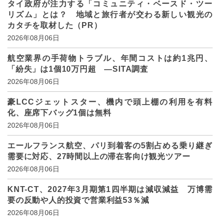
タイ政府が注力する「コミュニティ・ベースド・ツー
リズム」とは？ 地域と旅行者が交わる新しい観光の
カタチを取材した（PR）
2026年08月06日
航空業界の手荷物トラブル、年間コストは約1兆円、
「紛失」は1個10万円超 ―SITA調査
2026年08月06日
豪LCCジェットスター、機内で頭上棚の利用を有料
化、座席下バッグ1個は無料
2026年08月06日
エールフランス航空、パリ到着客の5割占める乗り継ぎ
需要に対応、27時間以上の滞在客向け観光ツアー
2026年08月06日
KNT-CT、2027年3月期第1四半期は減収減益 万博需
要の反動や人的投資で営業利益53％減
2026年08月06日