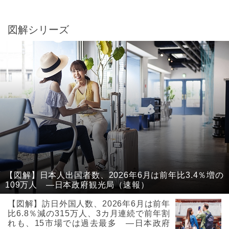
図解シリーズ
【図解】日本人出国者数、2026年6月は前年比3.4％増の
109万人 ―日本政府観光局（速報）
【図解】訪日外国人数、2026年6月は前年
比6.8％減の315万人、3カ月連続で前年割
れも、15市場では過去最多 ―日本政府