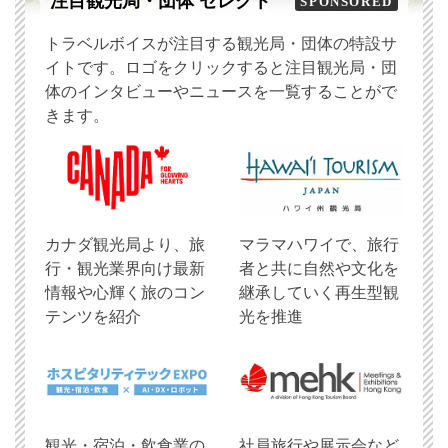
注目観光局・団体 セレクト
SPONSORED
トラベルボイスが注目する観光局・団体の特設サ
イトです。ロゴをクリックすると注目観光局・団
体のインタビューやニュースを一覧することがで
きます。
​カナダ観光局より、旅
マラマハワイで、旅行
行・観光業界向け最新
者と共に自然や文化を
情報や心輝く旅のコン
継承していく再生型観
テンツを紹介
光を推進
観光・宿泊・飲食業の
社員旅行や展示会など