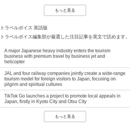
もっと見る
トラベルボイス 英語版
トラベルボイス編集部が厳選した注目記事を英文で読めます。
A major Japanese heavy industry enters the tourism
business with premium travel by business jet and
helicopter
JAL and four railway companies jointly create a wide-range
tourism model for foreign visitors to Japan, focusing on
pilgrim and spiritual cultures
TikTok Go launches a project to promote local appeals in
Japan, firstly in Kyoto City and Otsu City
もっと見る