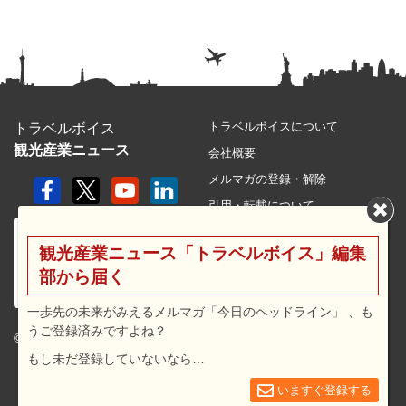
トラベルボイスについて
トラベルボイス
観光産業ニュース
会社概要
メルマガの登録・解除
引用・転載について
プライバシーポリシー
観光産業ニュース「トラベルボイス」編集
利用規約
部から届く
サイトマップ
広告メニュー・料金
一歩先の未来がみえるメルマガ「今日のヘッドライン」 、も
うご登録済みですよね？
プレスリリース窓口
© 2026 travel voice.
もし未だ登録していないなら…
求人広告
お問合せ
いますぐ登録する