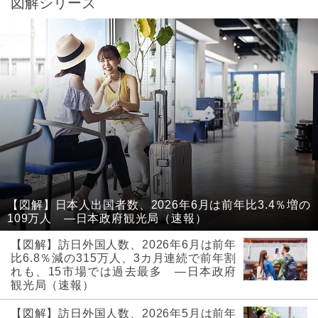
図解シリーズ
【図解】日本人出国者数、2026年6月は前年比3.4％増の
109万人 ―日本政府観光局（速報）
【図解】訪日外国人数、2026年6月は前年
比6.8％減の315万人、3カ月連続で前年割
れも、15市場では過去最多 ―日本政府
観光局（速報）
【図解】訪日外国人数、2026年5月は前年