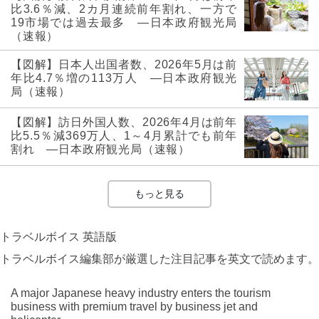
比3.6％減、2カ月連続前年割れ、一方で
19市場では過去最多 ―日本政府観光局
（速報）
【図解】日本人出国者数、2026年5月は前
年比4.7％増の113万人 ―日本政府観光
局（速報）
【図解】訪日外国人数、2026年4月は前年
比5.5％減369万人、1～4月累計でも前年
割れ ―日本政府観光局（速報）
もっと見る
トラベルボイス 英語版
トラベルボイス編集部が厳選した注目記事を英文で読めます。
A major Japanese heavy industry enters the tourism
business with premium travel by business jet and