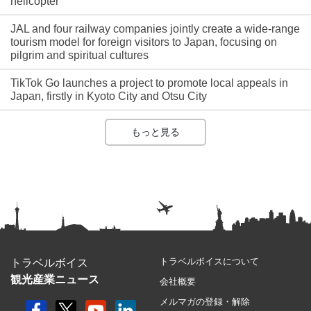
helicopter
JAL and four railway companies jointly create a wide-range
tourism model for foreign visitors to Japan, focusing on
pilgrim and spiritual cultures
TikTok Go launches a project to promote local appeals in
Japan, firstly in Kyoto City and Otsu City
もっと見る
トラベルボイスについて
トラベルボイス
観光産業ニュース
会社概要
メルマガの登録・解除