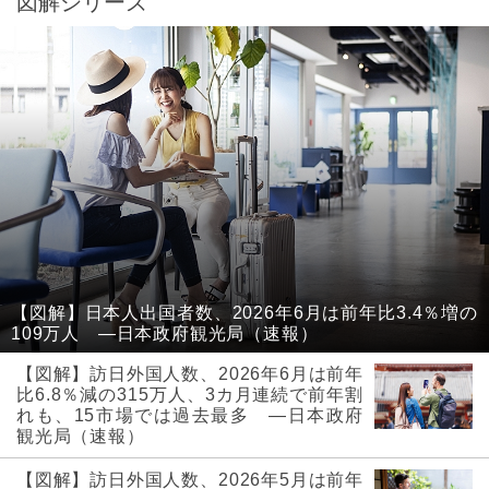
図解シリーズ
【図解】日本人出国者数、2026年6月は前年比3.4％増の
109万人 ―日本政府観光局（速報）
【図解】訪日外国人数、2026年6月は前年
比6.8％減の315万人、3カ月連続で前年割
れも、15市場では過去最多 ―日本政府
観光局（速報）
【図解】訪日外国人数、2026年5月は前年