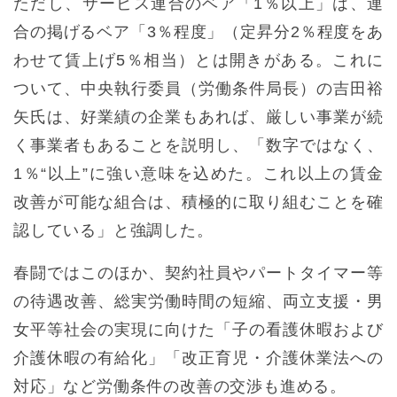
ただし、サービス連合のベア「1％以上」は、連
合の掲げるベア「3％程度」（定昇分2％程度をあ
わせて賃上げ5％相当）とは開きがある。これに
ついて、中央執行委員（労働条件局長）の吉田裕
矢氏は、好業績の企業もあれば、厳しい事業が続
く事業者もあることを説明し、「数字ではなく、
1％“以上”に強い意味を込めた。これ以上の賃金
改善が可能な組合は、積極的に取り組むことを確
認している」と強調した。
春闘ではこのほか、契約社員やパートタイマー等
の待遇改善、総実労働時間の短縮、両立支援・男
女平等社会の実現に向けた「子の看護休暇および
介護休暇の有給化」「改正育児・介護休業法への
対応」など労働条件の改善の交渉も進める。