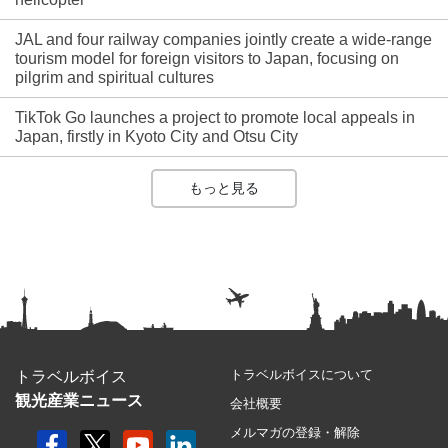
JAL and four railway companies jointly create a wide-range
tourism model for foreign visitors to Japan, focusing on
pilgrim and spiritual cultures
TikTok Go launches a project to promote local appeals in
Japan, firstly in Kyoto City and Otsu City
もっと見る
トラベルボイスについて
トラベルボイス
観光産業ニュース
会社概要
メルマガの登録・解除