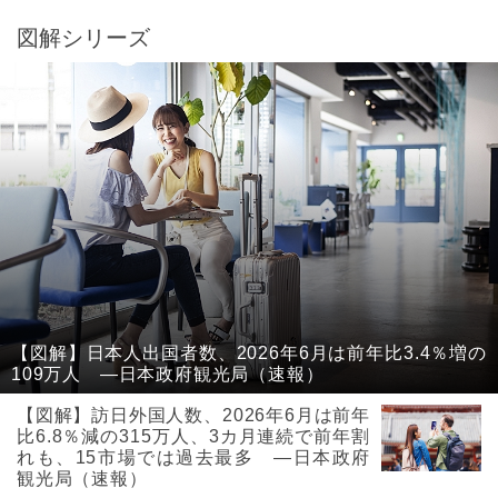
図解シリーズ
【図解】日本人出国者数、2026年6月は前年比3.4％増の
109万人 ―日本政府観光局（速報）
【図解】訪日外国人数、2026年6月は前年
比6.8％減の315万人、3カ月連続で前年割
れも、15市場では過去最多 ―日本政府
観光局（速報）