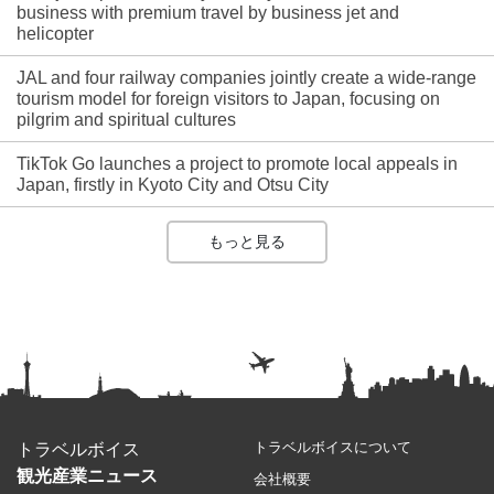
business with premium travel by business jet and
helicopter
JAL and four railway companies jointly create a wide-range
tourism model for foreign visitors to Japan, focusing on
pilgrim and spiritual cultures
TikTok Go launches a project to promote local appeals in
Japan, firstly in Kyoto City and Otsu City
もっと見る
トラベルボイスについて
トラベルボイス
観光産業ニュース
会社概要