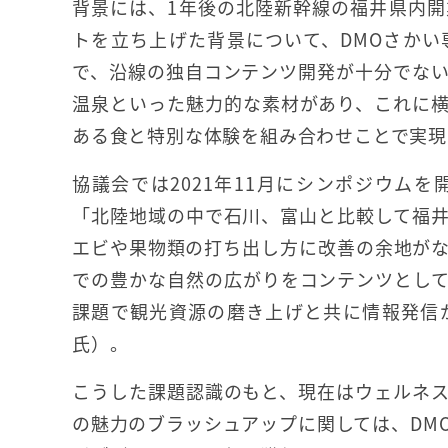
背景には、1年後の北陸新幹線の福井県内
トを立ち上げた背景について、DMOさか
で、沿線の独自コンテンツ開発が十分でな
温泉といった魅力的な素材があり、これに
ある食と特別な体験を組み合わせことで実現
協議会では2021年11月にシンポジウム
「北陸地域の中で石川、富山と比較して福
エビや果物類の打ち出し方に改善の余地が
での豊かな自然の広がりをコンテンツとし
課題で観光資源の磨き上げと共に情報発信
氏）。
こうした課題認識のもと、現在はウェルネ
の魅力のブラッシュアップに関しては、DM