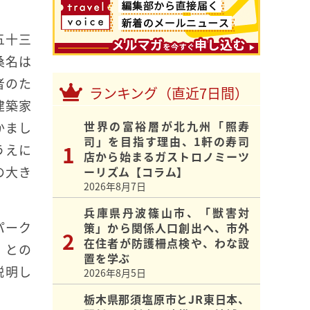
。
五十三
桑名は
者のた
ランキング（直近7日間）
建築家
世界の富裕層が北九州「照寿
かまし
司」を目指す理由、1軒の寿司
うえに
店から始まるガストロノミーツ
の大き
ーリズム【コラム】
2026年8月7日
兵庫県丹波篠山市、「獣害対
パーク
策」から関係人口創出へ、市外
在住者が防護柵点検や、わな設
」との
置を学ぶ
説明し
2026年8月5日
栃木県那須塩原市とJR東日本、