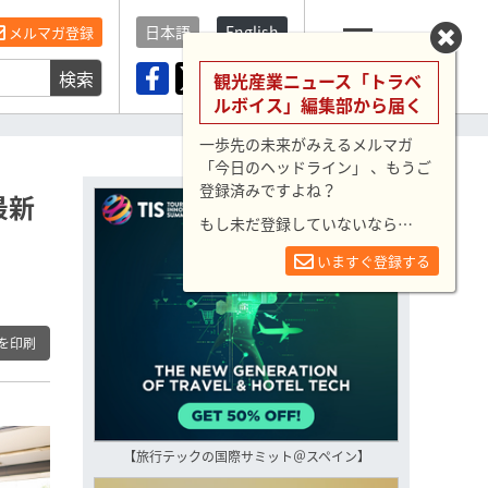
日本語
English
メルマガ登録
検索
メニュー
観光産業ニュース「トラベ
ルボイス」編集部から届く
一歩先の未来がみえるメルマガ
「今日のヘッドライン」 、もうご
登録済みですよね？
最新
もし未だ登録していないなら…
いますぐ登録する
を印刷
【旅行テックの国際サミット＠スペイン】