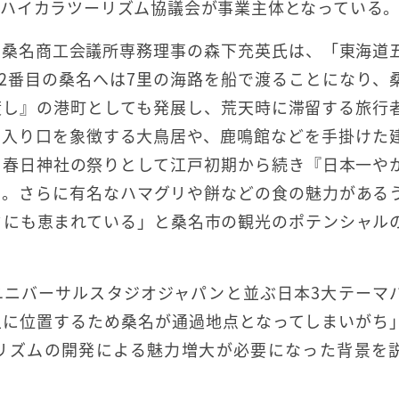
ハイカラツーリズム協議会が事業主体となっている
た桑名商工会議所専務理事の森下充英氏は、「東海道
42番目の桑名へは7里の海路を船で渡ることになり、
渡し』の港町としても発展し、荒天時に滞留する旅行
の入り口を象徴する大鳥居や、鹿鳴館などを手掛けた
、春日神社の祭りとして江戸初期から続き『日本一や
い。さらに有名なハマグリや餅などの食の魅力がある
さにも恵まれている」と桑名市の観光のポテンシャル
ユニバーサルスタジオジャパンと並ぶ日本3大テーマ
上に位置するため桑名が通過地点となってしまいがち
リズムの開発による魅力増大が必要になった背景を