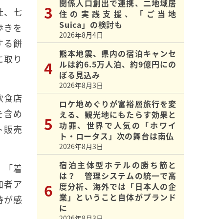
関係人口創出で連携、二地域居
社、七
住の実践支援、「ご当地
Suica」の検討も
歩きを
2026年8月4日
する餅
熊本地震、県内の宿泊キャンセ
に取り
ルは約6.5万人泊、約9億円にの
ぼる見込み
2026年8月3日
飲食店
ロケ地めぐりが富裕層旅行を変
を含め
える、観光地にもたらす効果と
功罪、世界で人気の「ホワイ
ト販売
ト・ロータス」次の舞台は南仏
2026年8月3日
宿泊主体型ホテルの勝ち筋と
、「着
は？ 管理システムの統一で高
加者ア
度分析、海外では「日本人の企
業」ということ自体がブランド
待が感
に
2026年8月3日