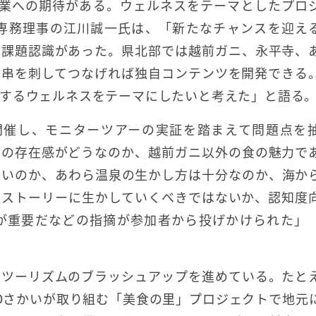
開業への期待がある。ウェルネスをテーマとしたプロ
い専務理事の江川誠一氏は、「新たなチャンスを迎え
い課題認識があった。県北部では越前ガニ、永平寺、
横串を刺してつなげれば独自コンテンツを開発できる
するウェルネスをテーマにしたいと考えた」と語る
を開催し、モニターツアーの実証を踏まえて問題点を
井の存在感がどうなのか、越前ガニ以外の食の魅力で
ないのか、あわら温泉の生かし方は十分なのか、海か
てストーリーに生かしていくべきではないか、認知度
が重要だなどの指摘が参加者から投げかけられた」
スツーリズムのブラッシュアップを進めている。たと
Oさかいが取り組む「美食の里」プロジェクトで地元