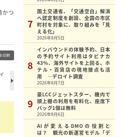
国土交通省、「交通空白」解消
値かつ
へ認定制度を創設、全国の市区
。
町村を対象に、取り組みを「見
える化」
2026年8月5日
インバウンドの体験予約、日本
の予約サイト利用はタビナカ
を印刷
43％、海外サイトを上回る、ホ
テル・百貨店の現地接点も活
イ
用 ―デロイト調査
2026年8月7日
豪LCCジェットスター、機内で
頭上棚の利用を有料化、座席下
バッグ1個は無料
2026年8月6日
AIが変えるDMOの役割と
は？ 観光の新運営モデル「デ