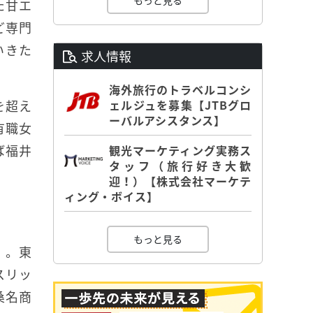
もっと見る
た甘エ
ど専門
いきた
求人情報
海外旅行のトラベルコンシ
を超え
ェルジュを募集【JTBグロ
ーバルアシスタンス】
有職女
ば福井
観光マーケティング実務ス
タッフ（旅行好き大歓
迎！）【株式会社マーケテ
ィング・ボイス】
もっと見る
」。東
スリッ
桑名商