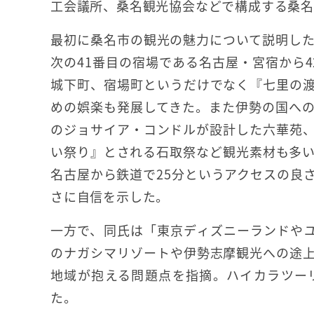
工会議所、桑名観光協会などで構成する桑名
最初に桑名市の観光の魅力について説明し
次の41番目の宿場である名古屋・宮宿から
城下町、宿場町というだけでなく『七里の
めの娯楽も発展してきた。また伊勢の国へ
のジョサイア・コンドルが設計した六華苑
い祭り』とされる石取祭など観光素材も多
名古屋から鉄道で25分というアクセスの良
さに自信を示した。
一方で、同氏は「東京ディズニーランドや
のナガシマリゾートや伊勢志摩観光への途
地域が抱える問題点を指摘。ハイカラツー
た。