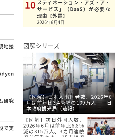
スティネーション・アズ・ア・
サービス」（DaaS）が必要な
理由【外電】
2026年8月4日
】
図解シリーズ
現地接
dyen
【図解】日本人出国者数、2026年6
ム研究
月は前年比3.4％増の109万人 ―日
本政府観光局（速報）
【図解】訪日外国人数、
2026年6月は前年比6.8％
設で実
減の315万人、3カ月連続