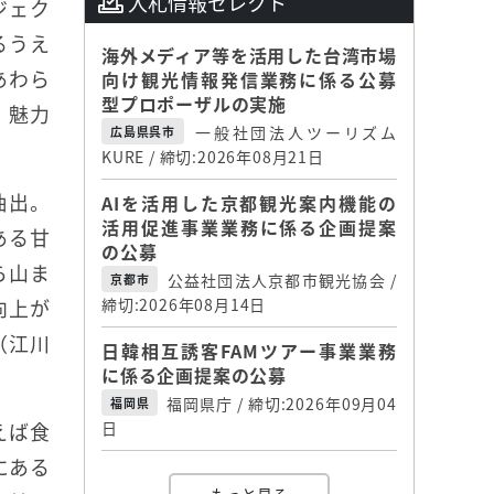
入札情報セレクト
ジェク
るうえ
海外メディア等を活用した台湾市場
あわら
向け観光情報発信業務に係る公募
型プロポーザルの実施
。魅力
一般社団法人ツーリズム
広島県呉市
。
KURE / 締切:2026年08月21日
抽出。
AIを活用した京都観光案内機能の
活用促進事業業務に係る企画提案
ある甘
の公募
ら山ま
公益社団法人京都市観光協会 /
京都市
向上が
締切:2026年08月14日
（江川
日韓相互誘客FAMツアー事業業務
に係る企画提案の公募
福岡県庁 / 締切:2026年09月04
福岡県
えば食
日
にある