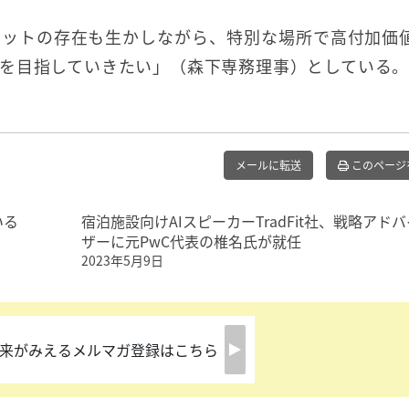
レットの存在も生かしながら、特別な場所で高付加価
を目指していきたい」（森下専務理事）としている
メールに転送
このページ
いる
宿泊施設向けAIスピーカーTradFit社、戦略アドバ
ザーに元PwC代表の椎名氏が就任
2023年5月9日
来がみえるメルマガ登録はこちら