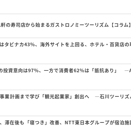
1軒の寿司店から始まるガストロノミーツーリズム【コラム
はタビナカ43％、海外サイトを上回る、ホテル・百貨店の
の投資意向は97％、一方で消費者62％は「抵抗あり」 ―A
事業計画まで学び「観光起業家」創出へ ―石川ツーリズ
、滞在後も「寝つき」改善、NTT東日本グループが宿泊施