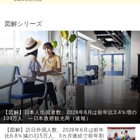
図解シリーズ
【図解】日本人出国者数、2026年6月は前年比3.4％増の
109万人 ―日本政府観光局（速報）
【図解】訪日外国人数、2026年6月は前年
比6.8％減の315万人、3カ月連続で前年割