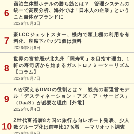
宿泊主体型ホテルの勝ち筋とは？ 管理システムの
統一で高度分析、海外では「日本人の企業」という
こと自体がブランドに
2026年8月3日
豪LCCジェットスター、機内で頭上棚の利用を有
料化、座席下バッグ1個は無料
2026年8月6日
世界の富裕層が北九州「照寿司」を目指す理由、1
軒の寿司店から始まるガストロノミーツーリズム
【コラム】
2026年8月7日
AIが変えるDMOの役割とは？ 観光の新運営モデ
ル「デスティネーション・アズ・ア・サービス」
（DaaS）が必要な理由【外電】
2026年8月4日
Z世代富裕層8カ国の旅行志向レポート発表、少人
数グループ化は前年比17％増 ―マリオット調査
2026年8月5日