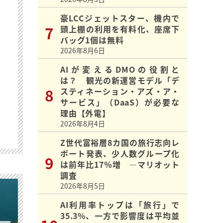
豪LCCジェットスター、機内で
頭上棚の利用を有料化、座席下
バッグ1個は無料
2026年8月6日
AIが変えるDMOの役割と
は？ 観光の新運営モデル「デ
スティネーション・アズ・ア・
サービス」（DaaS）が必要な
理由【外電】
2026年8月4日
Z世代富裕層8カ国の旅行志向レ
ポート発表、少人数グループ化
は前年比17％増 ―マリオット
調査
2026年8月5日
AI利用率トップは「旅行」で
35.3%、一方で影響度は平均並