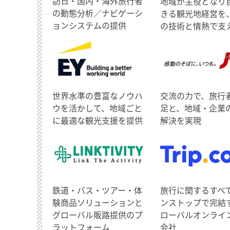
訪日・国内・海外旅行者
地域が主役となり
の動態分析／ナビゲーシ
きる観光地経営を
ョンシステムの提供
の技術と情熱で支
世界水準の豊富なノウハ
交流の力で、旅行
ウを活かして、地域ごと
足と、地域・企業
に最適な観光支援を提供
解決を実現
鉄道・バス・ツアー・体
旅行に関するすべ
験商品ソリューションと
ンストップで完結
グローバル販路提供のプ
ローバルオンライ
ラットフォーム
会社