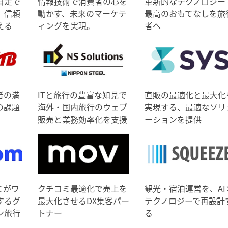
自走で
情報技術で消費者の心を
革新的なテクノロジー
、信頼
動かす、未来のマーケテ
最高のおもてなしを旅
える
ィングを実現。
者へ
者の満
ITと旅行の豊富な知見で
直販の最適化と最大化
の課題
海外・国内旅行のウェブ
実現する、最適なソリ
販売と業務効率化を支援
ーションを提供
てがワ
クチコミ最適化で売上を
観光・宿泊運営を、AI
するグ
最大化させるDX集客パー
テクノロジーで再設計
ン旅行
トナー
る