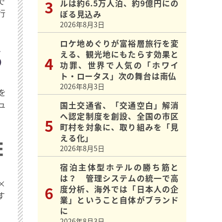
で
ルは約6.5万人泊、約9億円にの
行
ぼる見込み
2026年8月3日
ロケ地めぐりが富裕層旅行を変
える、観光地にもたらす効果と
功罪、世界で人気の「ホワイ
ト・ロータス」次の舞台は南仏
2026年8月3日
を
ュ
国土交通省、「交通空白」解消
へ認定制度を創設、全国の市区
町村を対象に、取り組みを「見
える化」
2026年8月5日
宿泊主体型ホテルの勝ち筋と
は？ 管理システムの統一で高
×
度分析、海外では「日本人の企
す
業」ということ自体がブランド
に
2026年8月3日