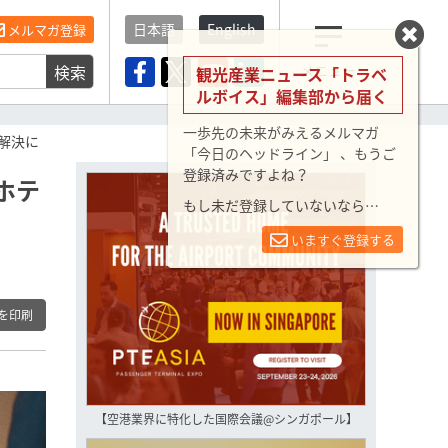
日本語
English
メルマガ登録
検索
メニュー
観光産業ニュース「トラベ
ルボイス」編集部から届く
一歩先の未来がみえるメルマガ
解決に
「今日のヘッドライン」 、もうご
登録済みですよね？
ホテ
もし未だ登録していないなら…
いますぐ登録する
を印刷
【空港業界に特化した国際会議@シンガポール】