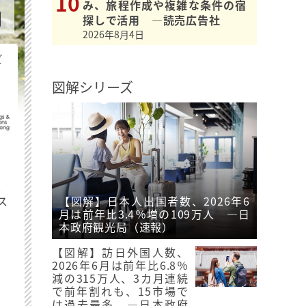
み、旅程作成や複雑な条件の宿
探しで活用 ―読売広告社
2026年8月4日
ビ
図解シリーズ
最
ス
【図解】日本人出国者数、2026年6
月は前年比3.4％増の109万人 ―日
本政府観光局（速報）
【図解】訪日外国人数、
2026年6月は前年比6.8％
減の315万人、3カ月連続
で前年割れも、15市場で
は過去最多 ―日本政府