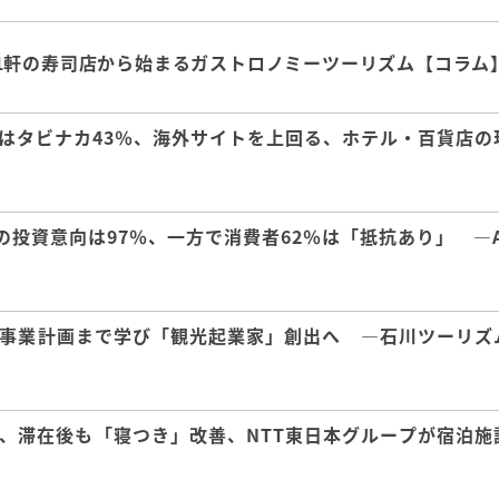
1軒の寿司店から始まるガストロノミーツーリズム【コラム
はタビナカ43％、海外サイトを上回る、ホテル・百貨店の
の投資意向は97％、一方で消費者62％は「抵抗あり」 ―A
事業計画まで学び「観光起業家」創出へ ―石川ツーリズ
、滞在後も「寝つき」改善、NTT東日本グループが宿泊施