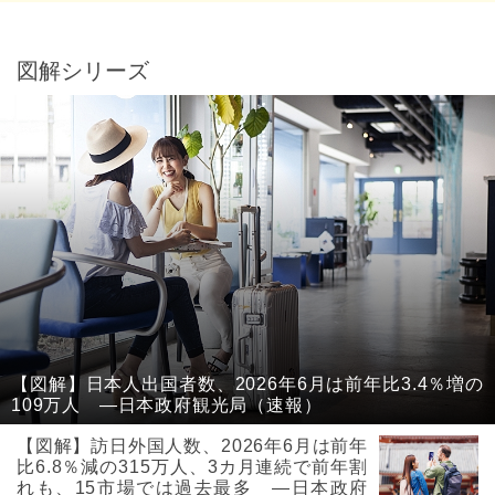
図解シリーズ
【図解】日本人出国者数、2026年6月は前年比3.4％増の
109万人 ―日本政府観光局（速報）
【図解】訪日外国人数、2026年6月は前年
比6.8％減の315万人、3カ月連続で前年割
れも、15市場では過去最多 ―日本政府