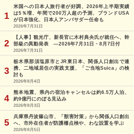
米国への日本人旅行者が好調、2026年上半期実績
は5％増、年間で200万人超の予測、ブランドUSA
が日本強化、日本人アンバサダー任命も
2026年7月31日
【人事】観光庁、新長官に木村典央氏が就任へ、幹
部級の異動発表 ―2026年7月31日・8月7日付
2026年7月31日
栃木県那須塩原市とJR東日本、関係人口創出で連
携、二地域居住の実践支援、「ご当地Suica」の検
討も
2026年8月4日
熊本地震、県内の宿泊キャンセルは約6.5万人泊、
約9億円にのぼる見込み
2026年8月3日
兵庫県丹波篠山市、「獣害対策」から関係人口創出
へ、市外在住者が防護柵点検や、わな設置を学ぶ
2026年8月5日