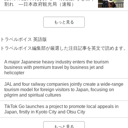
割れ ―日本政府観光局（速報）
もっと見る
トラベルボイス 英語版
トラベルボイス編集部が厳選した注目記事を英文で読めます。
A major Japanese heavy industry enters the tourism
business with premium travel by business jet and
helicopter
JAL and four railway companies jointly create a wide-range
tourism model for foreign visitors to Japan, focusing on
pilgrim and spiritual cultures
TikTok Go launches a project to promote local appeals in
Japan, firstly in Kyoto City and Otsu City
もっと見る