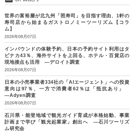
世界の富裕層が北九州「照寿司」を目指す理由、1軒の
寿司店から始まるガストロノミーツーリズム【コラ
ム】
2026年08月07日
インバウンドの体験予約、日本の予約サイト利用はタ
ビナカ43％、海外サイトを上回る、ホテル・百貨店の
現地接点も活用 ―デロイト調査
2026年08月07日
日本の小売事業者334社の「AIエージェント」への投資
意向は97％、一方で消費者62％は「抵抗あり」
―Adyen調査
2026年08月07日
石川県・能登地域で観光ガイド育成が本格始動、事業
計画まで学び「観光起業家」創出へ ―石川ツーリズ
ム研究会