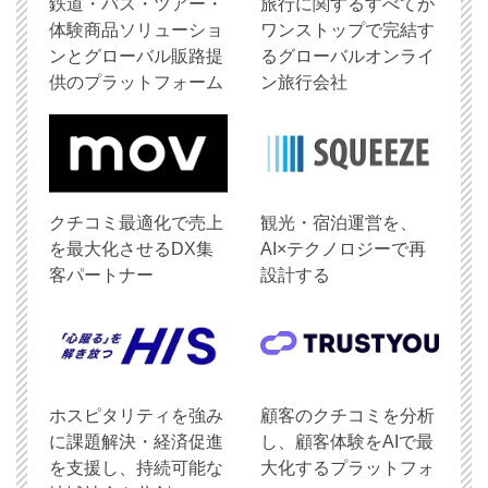
鉄道・バス・ツアー・
旅行に関するすべてが
体験商品ソリューショ
ワンストップで完結す
ンとグローバル販路提
るグローバルオンライ
供のプラットフォーム
ン旅行会社
クチコミ最適化で売上
観光・宿泊運営を、
を最大化させるDX集
AI×テクノロジーで再
客パートナー
設計する
ホスピタリティを強み
顧客のクチコミを分析
に課題解決・経済促進
し、顧客体験をAIで最
を支援し、持続可能な
大化するプラットフォ