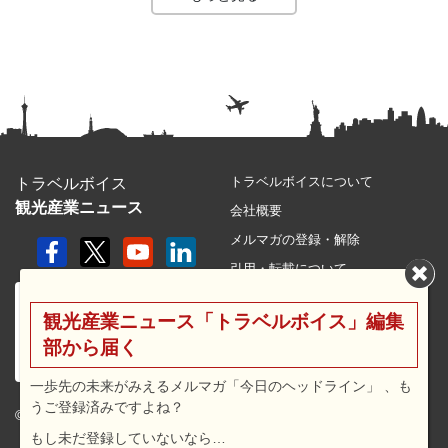
トラベルボイスについて
トラベルボイス
観光産業ニュース
会社概要
メルマガの登録・解除
引用・転載について
プライバシーポリシー
観光産業ニュース「トラベルボイス」編集
利用規約
部から届く
サイトマップ
広告メニュー・料金
一歩先の未来がみえるメルマガ「今日のヘッドライン」 、も
うご登録済みですよね？
プレスリリース窓口
© 2026 travel voice.
もし未だ登録していないなら…
求人広告