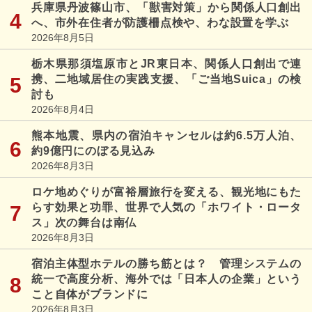
兵庫県丹波篠山市、「獣害対策」から関係人口創出
へ、市外在住者が防護柵点検や、わな設置を学ぶ
2026年8月5日
栃木県那須塩原市とJR東日本、関係人口創出で連
携、二地域居住の実践支援、「ご当地Suica」の検
討も
2026年8月4日
熊本地震、県内の宿泊キャンセルは約6.5万人泊、
約9億円にのぼる見込み
2026年8月3日
ロケ地めぐりが富裕層旅行を変える、観光地にもた
らす効果と功罪、世界で人気の「ホワイト・ロータ
ス」次の舞台は南仏
2026年8月3日
宿泊主体型ホテルの勝ち筋とは？ 管理システムの
統一で高度分析、海外では「日本人の企業」という
こと自体がブランドに
2026年8月3日