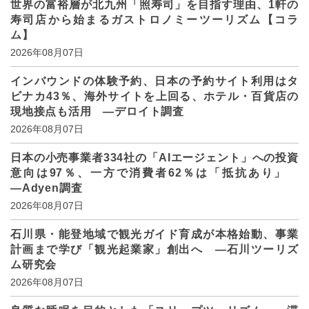
世界の富裕層が北九州「照寿司」を目指す理由、1軒の
寿司店から始まるガストロノミーツーリズム【コラ
ム】
2026年08月07日
インバウンドの体験予約、日本の予約サイト利用はタ
ビナカ43％、海外サイトを上回る、ホテル・百貨店の
現地接点も活用 ―デロイト調査
2026年08月07日
日本の小売事業者334社の「AIエージェント」への投資
意向は97％、一方で消費者62％は「抵抗あり」
―Adyen調査
2026年08月07日
石川県・能登地域で観光ガイド育成が本格始動、事業
計画まで学び「観光起業家」創出へ ―石川ツーリズ
ム研究会
2026年08月07日