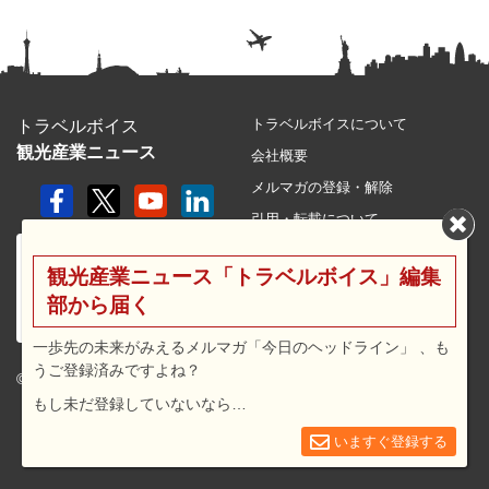
トラベルボイスについて
トラベルボイス
観光産業ニュース
会社概要
メルマガの登録・解除
引用・転載について
プライバシーポリシー
観光産業ニュース「トラベルボイス」編集
利用規約
部から届く
サイトマップ
広告メニュー・料金
一歩先の未来がみえるメルマガ「今日のヘッドライン」 、も
うご登録済みですよね？
プレスリリース窓口
© 2026 travel voice.
もし未だ登録していないなら…
求人広告
お問合せ
いますぐ登録する