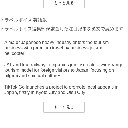
もっと見る
トラベルボイス 英語版
トラベルボイス編集部が厳選した注目記事を英文で読めます。
A major Japanese heavy industry enters the tourism
business with premium travel by business jet and
helicopter
JAL and four railway companies jointly create a wide-range
tourism model for foreign visitors to Japan, focusing on
pilgrim and spiritual cultures
TikTok Go launches a project to promote local appeals in
Japan, firstly in Kyoto City and Otsu City
もっと見る