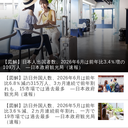
【図解】日本人出国者数、2026年6月は前年比3.4％増の
109万人 ―日本政府観光局（速報）
【図解】訪日外国人数、2026年6月は前年
比6.8％減の315万人、3カ月連続で前年割
れも、15市場では過去最多 ―日本政府
観光局（速報）
【図解】訪日外国人数、2026年5月は前年
比3.6％減、2カ月連続前年割れ、一方で
19市場では過去最多 ―日本政府観光局
（速報）