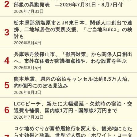
部級の異動発表 ―2026年7月31日・8月7日付
2026年7月31日
栃木県那須塩原市とJR東日本、関係人口創出で連
携、二地域居住の実践支援、「ご当地Suica」の検
討も
2026年8月4日
兵庫県丹波篠山市、「獣害対策」から関係人口創出
へ、市外在住者が防護柵点検や、わな設置を学ぶ
2026年8月5日
熊本地震、県内の宿泊キャンセルは約6.5万人泊、
約9億円にのぼる見込み
2026年8月3日
LCCピーチ、新たに大幅遅延・欠航時の宿泊・交
通費を補償、国内線1万円・国際線2万円まで
2026年7月31日
ロケ地めぐりが富裕層旅行を変える、観光地にもた
らす効果と功罪、世界で人気の「ホワイト・ロータ