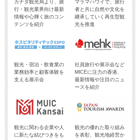
​カナダ観光局より、旅
マラマハワイで、旅行
行・観光業界向け最新
者と共に自然や文化を
情報や心輝く旅のコン
継承していく再生型観
テンツを紹介
光を推進
観光・宿泊・飲食業の
社員旅行や展示会など
業務効率と顧客体験を
MICEに注力の香港、
支える展示会
最新情報や注目のニュ
ースを紹介
観光に関わる企業や人
観光の優れた取り組み
に新たな結びつきをも
を表彰、観光地経営か