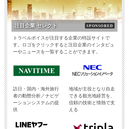
注目企業 セレクト
SPONSORED
トラベルボイスが注目する企業の特設サイトで
す。ロゴをクリックすると注目企業のインタビュ
ーやニュースを一覧することができます。
訪日・国内・海外旅行
地域が主役となり自走
者の動態分析／ナビゲ
できる観光地経営を、
ーションシステムの提
信頼の技術と情熱で支
供
える