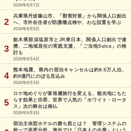
2026年8月7日
兵庫県丹波篠山市、「獣害対策」から関係人口創出
へ、市外在住者が防護柵点検や、わな設置を学ぶ
2026年8月5日
栃木県那須塩原市とJR東日本、関係人口創出で連
携、二地域居住の実践支援、「ご当地Suica」の検
討も
2026年8月4日
熊本地震、県内の宿泊キャンセルは約6.5万人泊、
約9億円にのぼる見込み
2026年8月3日
ロケ地めぐりが富裕層旅行を変える、観光地にもた
らす効果と功罪、世界で人気の「ホワイト・ロータ
ス」次の舞台は南仏
2026年8月3日
宿泊主体型ホテルの勝ち筋とは？ 管理システムの
統一で高度分析、海外では「日本人の企業」という