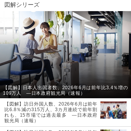
図解シリーズ
【図解】日本人出国者数、2026年6月は前年比3.4％増の
109万人 ―日本政府観光局（速報）
【図解】訪日外国人数、2026年6月は前年
比6.8％減の315万人、3カ月連続で前年割
れも、15市場では過去最多 ―日本政府
観光局（速報）