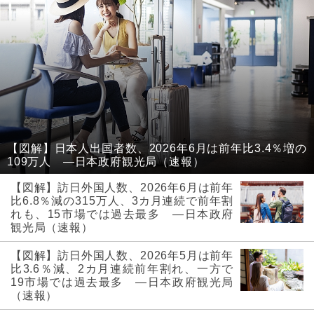
【図解】日本人出国者数、2026年6月は前年比3.4％増の
109万人 ―日本政府観光局（速報）
【図解】訪日外国人数、2026年6月は前年
比6.8％減の315万人、3カ月連続で前年割
れも、15市場では過去最多 ―日本政府
観光局（速報）
【図解】訪日外国人数、2026年5月は前年
比3.6％減、2カ月連続前年割れ、一方で
19市場では過去最多 ―日本政府観光局
（速報）