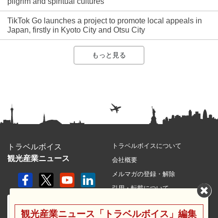
pilgrim and spiritual cultures
TikTok Go launches a project to promote local appeals in
Japan, firstly in Kyoto City and Otsu City
もっと見る
トラベルボイスについて
トラベルボイス
観光産業ニュース
会社概要
メルマガの登録・解除
引用・転載について
プライバシーポリシー
観光産業ニュース「トラベルボイス」編集
利用規約