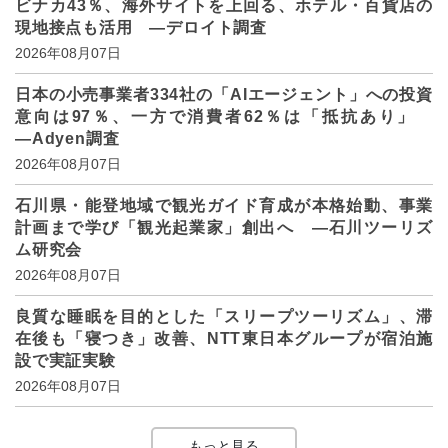
ビナカ43％、海外サイトを上回る、ホテル・百貨店の
現地接点も活用 ―デロイト調査
2026年08月07日
日本の小売事業者334社の「AIエージェント」への投資
意向は97％、一方で消費者62％は「抵抗あり」
―Adyen調査
2026年08月07日
石川県・能登地域で観光ガイド育成が本格始動、事業
計画まで学び「観光起業家」創出へ ―石川ツーリズ
ム研究会
2026年08月07日
良質な睡眠を目的とした「スリープツーリズム」、滞
在後も「寝つき」改善、NTT東日本グループが宿泊施
設で実証実験
2026年08月07日
もっと見る