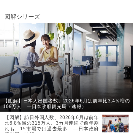
図解シリーズ
【図解】日本人出国者数、2026年6月は前年比3.4％増の
109万人 ―日本政府観光局（速報）
【図解】訪日外国人数、2026年6月は前年
比6.8％減の315万人、3カ月連続で前年割
れも、15市場では過去最多 ―日本政府