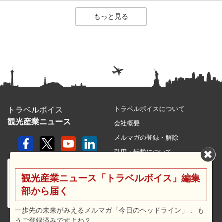
もっと見る
トラベルボイスについて
トラベルボイス
観光産業ニュース
会社概要
メルマガの登録・解除
引用・転載について
プライバシーポリシー
観光産業ニュース「トラベルボイス」編集
利用規約
部から届く
サイトマップ
広告メニュー・料金
一歩先の未来がみえるメルマガ「今日のヘッドライン」 、も
うご登録済みですよね？