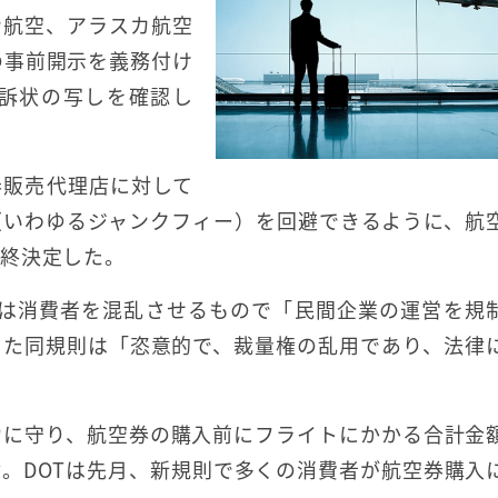
ン航空、アラスカ航空
の事前開示を義務付け
訴状の写しを確認し
券販売代理店に対して
（いわゆるジャンクフィー）を回避できるように、航
最終決定した。
規則は消費者を混乱させるもので「民間企業の運営を規
また同規則は「恣意的で、裁量権の乱用であり、法律
力に守り、航空券の購入前にフライトにかかる合計金
。DOTは先月、新規則で多くの消費者が航空券購入