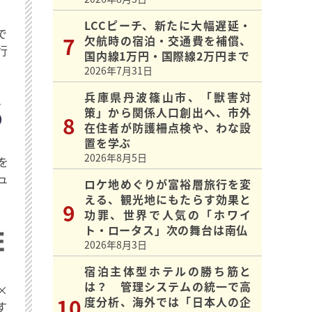
LCCピーチ、新たに大幅遅延・
で
欠航時の宿泊・交通費を補償、
行
国内線1万円・国際線2万円まで
2026年7月31日
兵庫県丹波篠山市、「獣害対
策」から関係人口創出へ、市外
在住者が防護柵点検や、わな設
置を学ぶ
2026年8月5日
を
ュ
ロケ地めぐりが富裕層旅行を変
える、観光地にもたらす効果と
功罪、世界で人気の「ホワイ
ト・ロータス」次の舞台は南仏
2026年8月3日
宿泊主体型ホテルの勝ち筋と
は？ 管理システムの統一で高
×
度分析、海外では「日本人の企
す