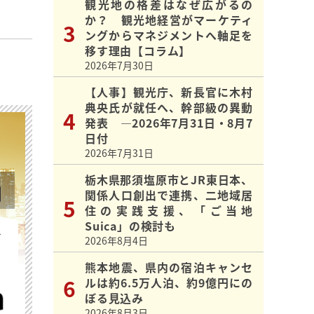
観光地の格差はなぜ広がるの
か？ 観光地経営がマーケティ
ングからマネジメントへ軸足を
移す理由【コラム】
2026年7月30日
【人事】観光庁、新長官に木村
典央氏が就任へ、幹部級の異動
発表 ―2026年7月31日・8月7
日付
2026年7月31日
栃木県那須塩原市とJR東日本、
関係人口創出で連携、二地域居
住の実践支援、「ご当地
Suica」の検討も
を
2026年8月4日
熊本地震、県内の宿泊キャンセ
ルは約6.5万人泊、約9億円にの
ぼる見込み
2026年8月3日