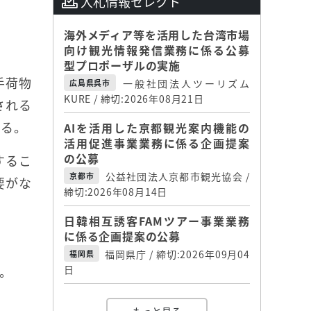
入札情報セレクト
海外メディア等を活用した台湾市場
向け観光情報発信業務に係る公募
型プロポーザルの実施
手荷物
一般社団法人ツーリズム
広島県呉市
KURE / 締切:2026年08月21日
される
いる。
AIを活用した京都観光案内機能の
活用促進事業業務に係る企画提案
の公募
するこ
公益社団法人京都市観光協会 /
京都市
要がな
締切:2026年08月14日
日韓相互誘客FAMツアー事業業務
に係る企画提案の公募
福岡県庁 / 締切:2026年09月04
福岡県
。
日