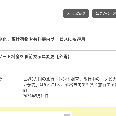
メールに転送
このページ
務化、預け荷物や有料機内サービスにも適用
ゾート料金を事前表示に変更【外電】
列
世界6カ国の旅行トレンド調査、旅行中の「タビ
カ予約」は5人に1人、価格志向でも賢く旅行する
向
2024年5月14日