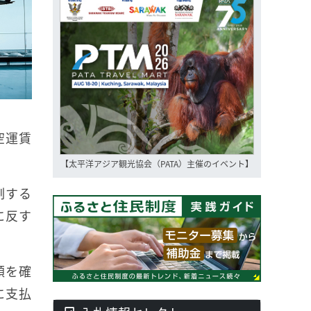
空運賃
【太平洋アジア観光協会（PATA）主催のイベント】
制する
に反す
額を確
に支払