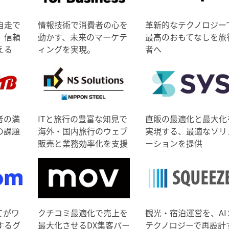
自走で
情報技術で消費者の心を
革新的なテクノロジー
、信頼
動かす、未来のマーケテ
最高のおもてなしを旅
える
ィングを実現。
者へ
者の満
ITと旅行の豊富な知見で
直販の最適化と最大化
の課題
海外・国内旅行のウェブ
実現する、最適なソリ
販売と業務効率化を支援
ーションを提供
てがワ
クチコミ最適化で売上を
観光・宿泊運営を、AI
するグ
最大化させるDX集客パー
テクノロジーで再設計