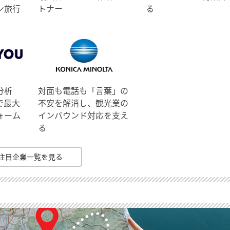
ン旅行
トナー
る
分析
対面も電話も「言葉」の
で最大
不安を解消し、観光業の
ォーム
インバウンド対応を支え
る
注目企業一覧を見る