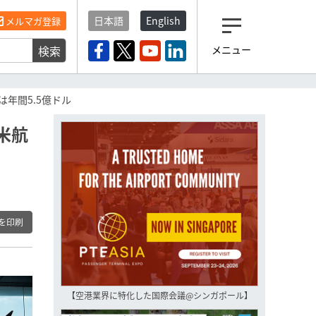
日本語
English
メルマガ登録
検索
メニュー
観光産業ニュース「トラベ
ルボイス」編集部から届く
一歩先の未来がみえるメルマガ
年間5.5億ドル
「今日のヘッドライン」 、もうご
登録済みですよね？
米航
もし未だ登録していないなら…
いますぐ登録する
を印刷
【空港業界に特化した国際会議@シンガポール】