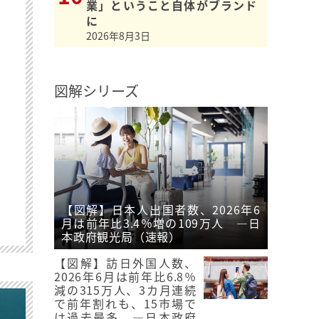
業」ということ自体がブランド
に
2026年8月3日
図解シリーズ
【図解】日本人出国者数、2026年6
月は前年比3.4％増の109万人 ―日
本政府観光局（速報）
【図解】訪日外国人数、
2026年6月は前年比6.8％
減の315万人、3カ月連続
で前年割れも、15市場で
は過去最多 ―日本政府