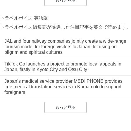
もっと見る
トラベルボイス 英語版
トラベルボイス編集部が厳選した注目記事を英文で読めます。
JAL and four railway companies jointly create a wide-range
tourism model for foreign visitors to Japan, focusing on
pilgrim and spiritual cultures
TikTok Go launches a project to promote local appeals in
Japan, firstly in Kyoto City and Otsu City
Japan’s medical service provider MEDI PHONE provides
free medical translation services in Kumamoto to support
foreigners
もっと見る