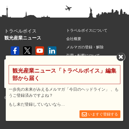
トラベルボイスについて
トラベルボイス
観光産業ニュース
会社概要
メルマガの登録・解除
引用・転載について
プライバシーポリシー
観光産業ニュース「トラベルボイス」編集
利用規約
部から届く
サイトマップ
広告メニュー・料金
一歩先の未来がみえるメルマガ「今日のヘッドライン」 、も
うご登録済みですよね？
プレスリリース窓口
© 2026 travel voice.
もし未だ登録していないなら…
求人広告
お問合せ
いますぐ登録する