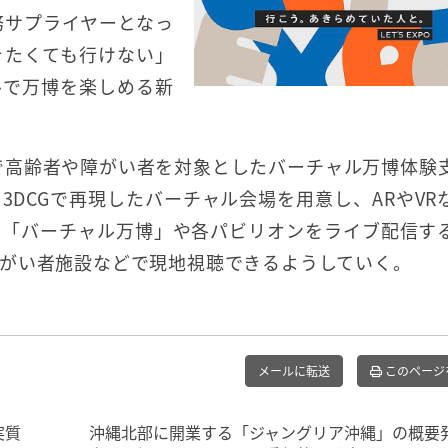
務サプライヤーとなっ
きたくても行けない」
ルで万博を楽しめる新
で高齢者や障がい者を対象としたバーチャル万博体験
DCGで再現したバーチャル会場を用意し、ARやVR
る「バーチャル万博」や各パビリオンをライブ配信す
がい者施設などで現地視聴できるようしていく。
メールに転送
このページ
実質
沖縄北部に開業する「ジャングリア沖縄」の概要