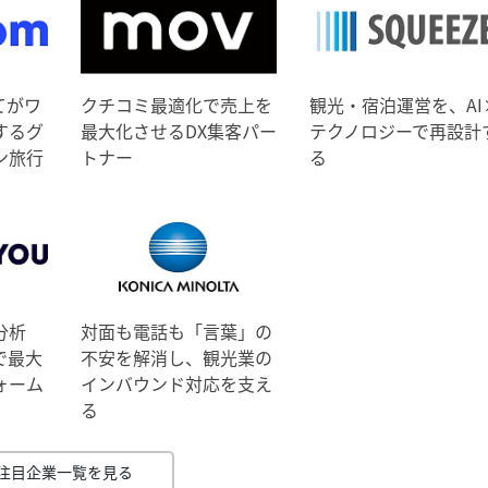
てがワ
クチコミ最適化で売上を
観光・宿泊運営を、AI
するグ
最大化させるDX集客パー
テクノロジーで再設計
ン旅行
トナー
る
分析
対面も電話も「言葉」の
で最大
不安を解消し、観光業の
ォーム
インバウンド対応を支え
る
注目企業一覧を見る