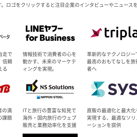
す。ロゴをクリックすると注目企業のインタビューやニュース
自走で
情報技術で消費者の心を
革新的なテクノロジー
、信頼
動かす、未来のマーケテ
最高のおもてなしを旅
える
ィングを実現。
者へ
者の満
ITと旅行の豊富な知見で
直販の最適化と最大化
の課題
海外・国内旅行のウェブ
実現する、最適なソリ
販売と業務効率化を支援
ーションを提供