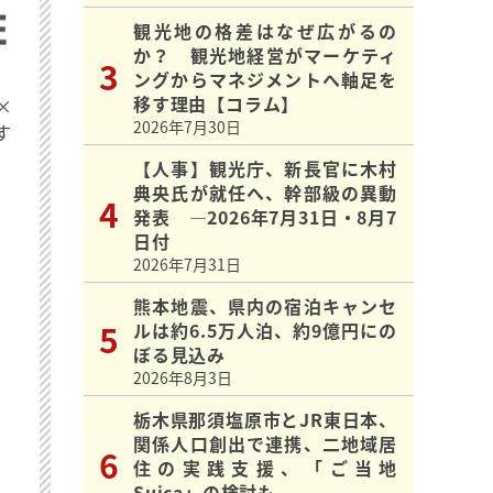
観光地の格差はなぜ広がるの
か？ 観光地経営がマーケティ
ングからマネジメントへ軸足を
移す理由【コラム】
×
2026年7月30日
す
【人事】観光庁、新長官に木村
典央氏が就任へ、幹部級の異動
発表 ―2026年7月31日・8月7
日付
2026年7月31日
熊本地震、県内の宿泊キャンセ
ルは約6.5万人泊、約9億円にの
ぼる見込み
2026年8月3日
栃木県那須塩原市とJR東日本、
関係人口創出で連携、二地域居
住の実践支援、「ご当地
Suica」の検討も