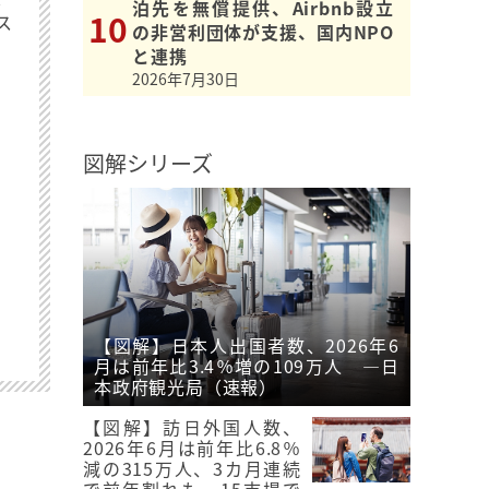
泊先を無償提供、Airbnb設立
ス
の非営利団体が支援、国内NPO
と連携
2026年7月30日
図解シリーズ
【図解】日本人出国者数、2026年6
月は前年比3.4％増の109万人 ―日
本政府観光局（速報）
【図解】訪日外国人数、
2026年6月は前年比6.8％
減の315万人、3カ月連続