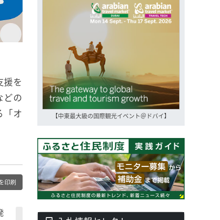
支援を
などの
る「オ
【中東最大級の国際観光イベント＠ドバイ】
を印刷
発