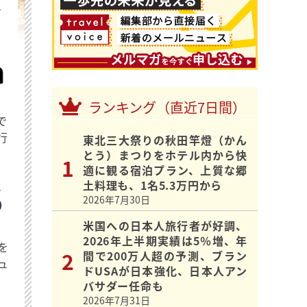
を
ランキング（直近7日間）
で
行
東北三大祭りの秋田竿燈（かん
とう）まつりをホテル内から快
適に観る宿泊プラン、上質な郷
土料理も、1名5.3万円から
2026年7月30日
米国への日本人旅行者が好調、
2026年上半期実績は5％増、年
を
間で200万人超の予測、ブラン
ュ
ドUSAが日本強化、日本人アン
バサダー任命も
2026年7月31日