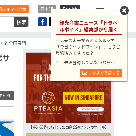
日本語
English
メルマガ登録
検索
メニュー
観光産業ニュース「トラベ
ルボイス」編集部から届く
一歩先の未来がみえるメルマガ
ーなど全国展開
「今日のヘッドライン」 、もうご
登録済みですよね？
援サ
もし未だ登録していないなら…
いますぐ登録する
を印刷
【空港業界に特化した国際会議@シンガポール】