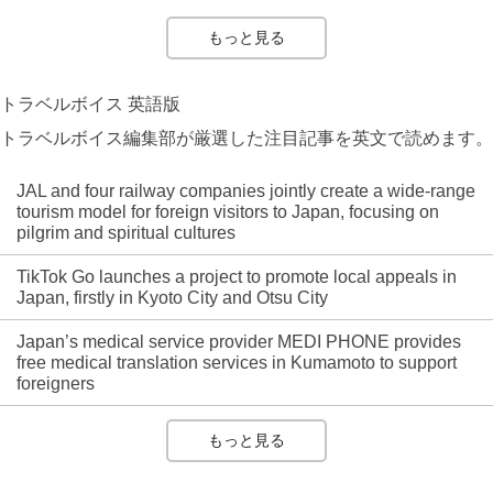
もっと見る
トラベルボイス 英語版
トラベルボイス編集部が厳選した注目記事を英文で読めます。
JAL and four railway companies jointly create a wide-range
tourism model for foreign visitors to Japan, focusing on
pilgrim and spiritual cultures
TikTok Go launches a project to promote local appeals in
Japan, firstly in Kyoto City and Otsu City
Japan’s medical service provider MEDI PHONE provides
free medical translation services in Kumamoto to support
foreigners
もっと見る