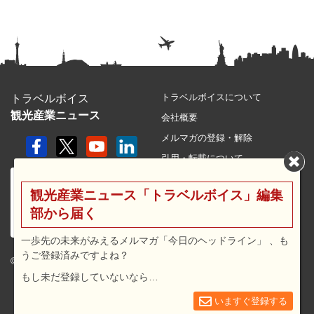
トラベルボイスについて
トラベルボイス
観光産業ニュース
会社概要
メルマガの登録・解除
引用・転載について
プライバシーポリシー
観光産業ニュース「トラベルボイス」編集
利用規約
部から届く
サイトマップ
広告メニュー・料金
一歩先の未来がみえるメルマガ「今日のヘッドライン」 、も
うご登録済みですよね？
プレスリリース窓口
© 2026 travel voice.
もし未だ登録していないなら…
求人広告
お問合せ
いますぐ登録する