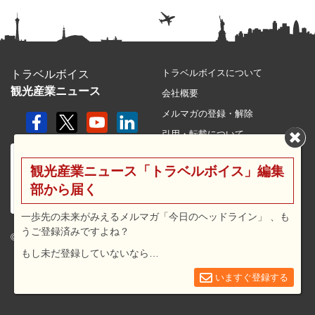
トラベルボイスについて
トラベルボイス
観光産業ニュース
会社概要
メルマガの登録・解除
引用・転載について
プライバシーポリシー
観光産業ニュース「トラベルボイス」編集
利用規約
部から届く
サイトマップ
広告メニュー・料金
一歩先の未来がみえるメルマガ「今日のヘッドライン」 、も
うご登録済みですよね？
プレスリリース窓口
© 2026 travel voice.
もし未だ登録していないなら…
求人広告
お問合せ
いますぐ登録する