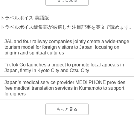
トラベルボイス 英語版
トラベルボイス編集部が厳選した注目記事を英文で読めます。
JAL and four railway companies jointly create a wide-range
tourism model for foreign visitors to Japan, focusing on
pilgrim and spiritual cultures
TikTok Go launches a project to promote local appeals in
Japan, firstly in Kyoto City and Otsu City
Japan’s medical service provider MEDI PHONE provides
free medical translation services in Kumamoto to support
foreigners
もっと見る