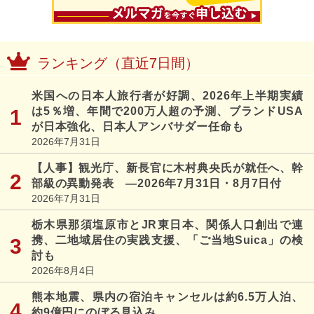
ランキング（直近7日間）
米国への日本人旅行者が好調、2026年上半期実績
は5％増、年間で200万人超の予測、ブランドUSA
が日本強化、日本人アンバサダー任命も
2026年7月31日
【人事】観光庁、新長官に木村典央氏が就任へ、幹
部級の異動発表 ―2026年7月31日・8月7日付
2026年7月31日
栃木県那須塩原市とJR東日本、関係人口創出で連
携、二地域居住の実践支援、「ご当地Suica」の検
討も
2026年8月4日
熊本地震、県内の宿泊キャンセルは約6.5万人泊、
約9億円にのぼる見込み