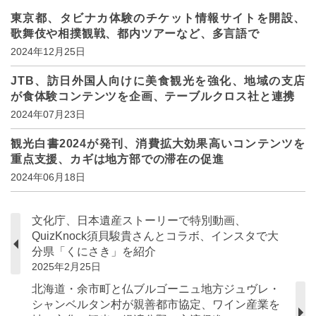
東京都、タビナカ体験のチケット情報サイトを開設、
歌舞伎や相撲観戦、都内ツアーなど、多言語で
2024年12月25日
JTB、訪日外国人向けに美食観光を強化、地域の支店
が食体験コンテンツを企画、テーブルクロス社と連携
2024年07月23日
観光白書2024が発刊、消費拡大効果高いコンテンツを
重点支援、カギは地方部での滞在の促進
2024年06月18日
文化庁、日本遺産ストーリーで特別動画、
QuizKnock須貝駿貴さんとコラボ、インスタで大
分県「くにさき」を紹介
2025年2月25日
北海道・余市町と仏ブルゴーニュ地方ジュヴレ・
シャンベルタン村が親善都市協定、ワイン産業を