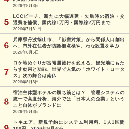
2026年8月3日
LCCピーチ、新たに大幅遅延・欠航時の宿泊・交
通費を補償、国内線1万円・国際線2万円まで
2026年7月31日
兵庫県丹波篠山市、「獣害対策」から関係人口創出
へ、市外在住者が防護柵点検や、わな設置を学ぶ
2026年8月5日
ロケ地めぐりが富裕層旅行を変える、観光地にもた
らす効果と功罪、世界で人気の「ホワイト・ロータ
ス」次の舞台は南仏
2026年8月3日
宿泊主体型ホテルの勝ち筋とは？ 管理システムの
統一で高度分析、海外では「日本人の企業」という
こと自体がブランドに
2026年8月3日
トキエア、新規予約にシステム利用料、1人1区間
100円、2026年9月から