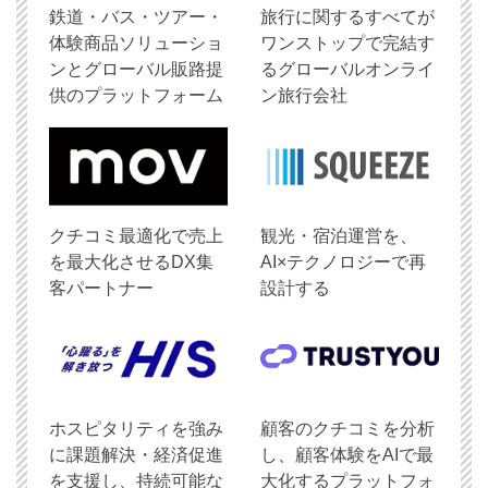
鉄道・バス・ツアー・
旅行に関するすべてが
体験商品ソリューショ
ワンストップで完結す
ンとグローバル販路提
るグローバルオンライ
供のプラットフォーム
ン旅行会社
クチコミ最適化で売上
観光・宿泊運営を、
を最大化させるDX集
AI×テクノロジーで再
客パートナー
設計する
ホスピタリティを強み
顧客のクチコミを分析
に課題解決・経済促進
し、顧客体験をAIで最
を支援し、持続可能な
大化するプラットフォ