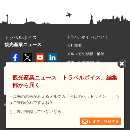
トラベルボイスについて
トラベルボイス
観光産業ニュース
会社概要
メルマガの登録・解除
引用・転載について
プライバシーポリシー
観光産業ニュース「トラベルボイス」編集
利用規約
部から届く
サイトマップ
広告メニュー・料金
一歩先の未来がみえるメルマガ「今日のヘッドライン」 、も
うご登録済みですよね？
プレスリリース窓口
© 2026 travel voice.
もし未だ登録していないなら…
求人広告
お問合せ
いますぐ登録する