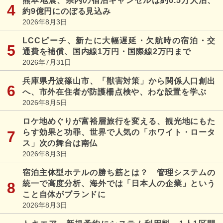
熊本地震、県内の宿泊キャンセルは約6.5万人泊、
約9億円にのぼる見込み
2026年8月3日
LCCピーチ、新たに大幅遅延・欠航時の宿泊・交
通費を補償、国内線1万円・国際線2万円まで
2026年7月31日
兵庫県丹波篠山市、「獣害対策」から関係人口創出
へ、市外在住者が防護柵点検や、わな設置を学ぶ
2026年8月5日
ロケ地めぐりが富裕層旅行を変える、観光地にもた
らす効果と功罪、世界で人気の「ホワイト・ロータ
ス」次の舞台は南仏
2026年8月3日
宿泊主体型ホテルの勝ち筋とは？ 管理システムの
統一で高度分析、海外では「日本人の企業」という
こと自体がブランドに
2026年8月3日