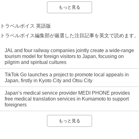
もっと見る
トラベルボイス 英語版
トラベルボイス編集部が厳選した注目記事を英文で読めます。
JAL and four railway companies jointly create a wide-range
tourism model for foreign visitors to Japan, focusing on
pilgrim and spiritual cultures
TikTok Go launches a project to promote local appeals in
Japan, firstly in Kyoto City and Otsu City
Japan’s medical service provider MEDI PHONE provides
free medical translation services in Kumamoto to support
foreigners
もっと見る