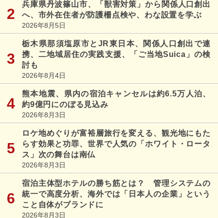
兵庫県丹波篠山市、「獣害対策」から関係人口創出
へ、市外在住者が防護柵点検や、わな設置を学ぶ
2026年8月5日
栃木県那須塩原市とJR東日本、関係人口創出で連
携、二地域居住の実践支援、「ご当地Suica」の検
討も
2026年8月4日
熊本地震、県内の宿泊キャンセルは約6.5万人泊、
約9億円にのぼる見込み
2026年8月3日
ロケ地めぐりが富裕層旅行を変える、観光地にもた
らす効果と功罪、世界で人気の「ホワイト・ロータ
ス」次の舞台は南仏
2026年8月3日
宿泊主体型ホテルの勝ち筋とは？ 管理システムの
統一で高度分析、海外では「日本人の企業」という
こと自体がブランドに
2026年8月3日