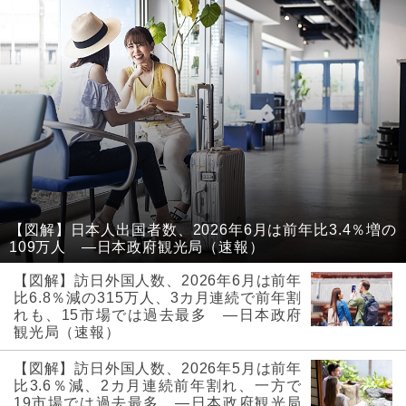
【図解】日本人出国者数、2026年6月は前年比3.4％増の
109万人 ―日本政府観光局（速報）
【図解】訪日外国人数、2026年6月は前年
比6.8％減の315万人、3カ月連続で前年割
れも、15市場では過去最多 ―日本政府
観光局（速報）
【図解】訪日外国人数、2026年5月は前年
比3.6％減、2カ月連続前年割れ、一方で
19市場では過去最多 ―日本政府観光局