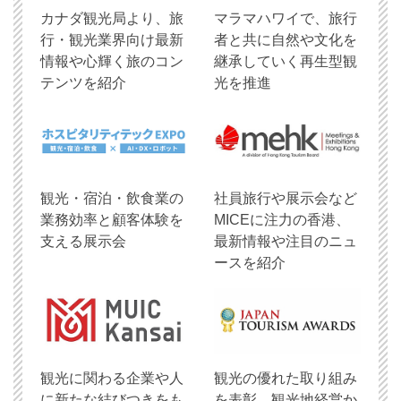
​カナダ観光局より、旅
マラマハワイで、旅行
行・観光業界向け最新
者と共に自然や文化を
情報や心輝く旅のコン
継承していく再生型観
テンツを紹介
光を推進
観光・宿泊・飲食業の
社員旅行や展示会など
業務効率と顧客体験を
MICEに注力の香港、
支える展示会
最新情報や注目のニュ
ースを紹介
観光に関わる企業や人
観光の優れた取り組み
に新たな結びつきをも
を表彰、観光地経営か