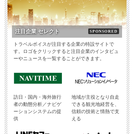
注目企業 セレクト
SPONSORED
トラベルボイスが注目する企業の特設サイトで
す。ロゴをクリックすると注目企業のインタビュ
ーやニュースを一覧することができます。
訪日・国内・海外旅行
地域が主役となり自走
者の動態分析／ナビゲ
できる観光地経営を、
ーションシステムの提
信頼の技術と情熱で支
供
える